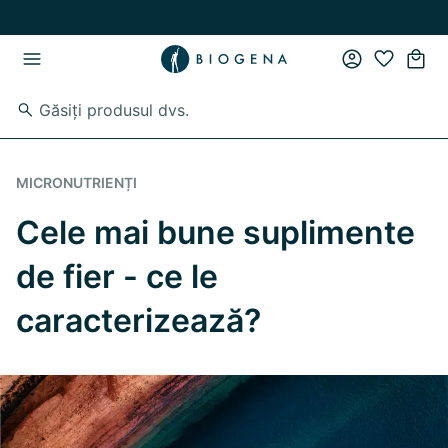
Skip to main content
Skip to main navigation
MICRONUTRIENȚI
Cele mai bune suplimente
de fier - ce le
caracterizează?