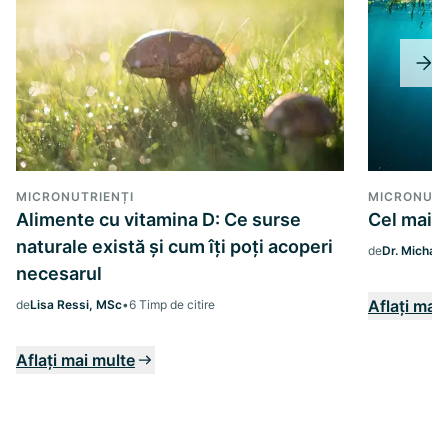
MICRONUTRIENȚI
MICRONUTR
Alimente cu vitamina D: Ce surse
Cel mai b
naturale există și cum îți poți acoperi
de
Dr. Michae
necesarul
Aflați mai
de
Lisa Ressi, MSc
•
6 Timp de citire
Aflați mai multe