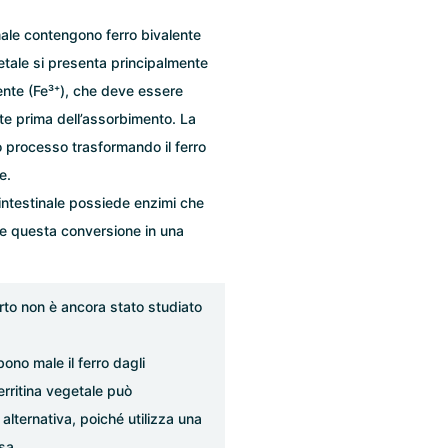
imale contengono ferro bivalente
getale si presenta principalmente
lente (Fe³⁺), che deve essere
nte prima dell’assorbimento. La
o processo trasformando il ferro
e.
 intestinale possiede enzimi che
re questa conversione in una
to non è ancora stato studiato
ono male il ferro dagli
 ferritina vegetale può
lternativa, poiché utilizza una
sa.