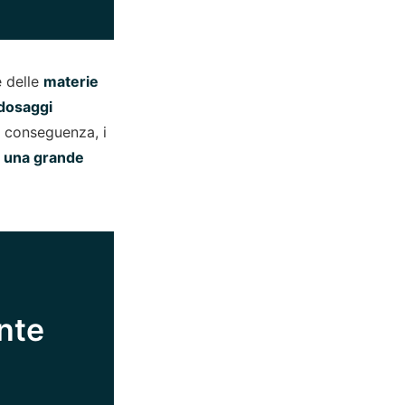
e delle
materie
 dosaggi
 conseguenza, i
 a una grande
ante