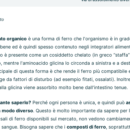
rto
nato organico
è una forma di ferro che l'organismo è in grad
bene ed è quindi spesso contenuto negli integratori aliment
ro è presente come un cosiddetto chelato (in greco “staffa”)
o, mentre l'aminoacido glicina lo circonda a sinistra e a dest
cipale di questa forma è che rende il ferro più compatibile 
 da fattori di disturbo (ad esempio fitati, ossalati). Inoltr
lla glicina viene assorbito molto bene dall'intestino tenue.
ante saperlo?
Perché ogni persona è unica, e quindi può
as
in modo diverso
. Questo è molto importante da sapere per 
i sali di ferro disponibili sul mercato, non vedono cambiamen
nel sangue. Bisogna sapere che i
composti di ferro
, soprattut