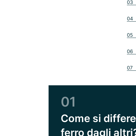
03 
04 
05 I
06 
07 I
01
Come si differen
ferro dagli altri