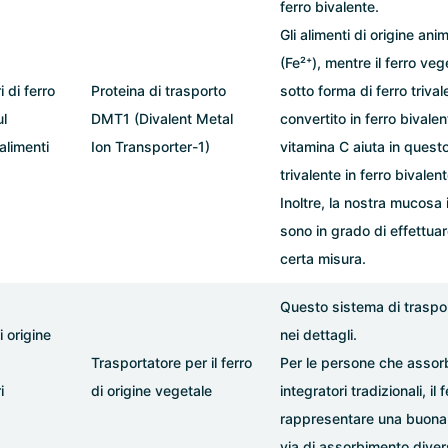
ferro bivalente.
Gli alimenti di origine an
(Fe²⁺), mentre il ferro ve
i di ferro
Proteina di trasporto
sotto forma di ferro triva
l
DMT1 (Divalent Metal
convertito in ferro bivale
alimenti
Ion Transporter-1)
vitamina C aiuta in quest
trivalente in ferro bivalent
Inoltre, la nostra mucosa
sono in grado di effettua
certa misura.
Questo sistema di traspor
i origine
nei dettagli.
Trasportatore per il ferro
Per le persone che assorb
i
di origine vegetale
integratori tradizionali, il
rappresentare una buona a
via di assorbimento diver