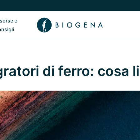
isorse e
ub
 il sottomenu di Chi siamo
Riavvia il sottomenu di Risorse e consigli
onsigli
gratori di ferro: cosa 