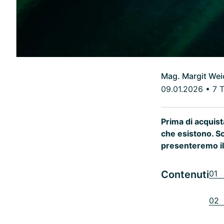
Mag. Margit Wei
09.01.2026
•
7 
Prima di acquist
che esistono. Sc
presenteremo il 
Contenuti
01 C
02 