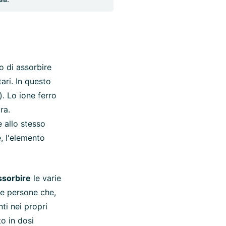
o di assorbire
ari. In questo
. Lo ione ferro
ra.
e allo stesso
e, l'elemento
sorbire
le varie
le persone che,
ti nei propri
to in dosi