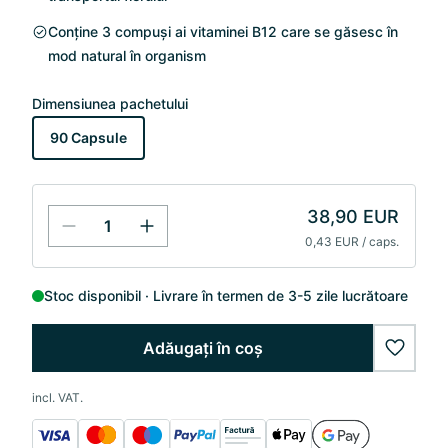
Conține 3 compuși ai vitaminei B12 care se găsesc în
mod natural în organism
Dimensiunea pachetului
90 Capsule
38,90 EUR
0,43 EUR / caps.
Stoc disponibil
Livrare în termen de 3-5 zile lucrătoare
Adăugați în coș
wishlis
incl. VAT.