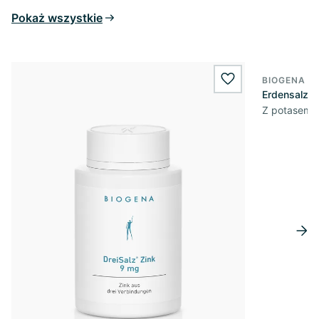
Pokaż wszystkie
BIOGENA E
wishlist.add
Erdensalz® 
Z potasem,