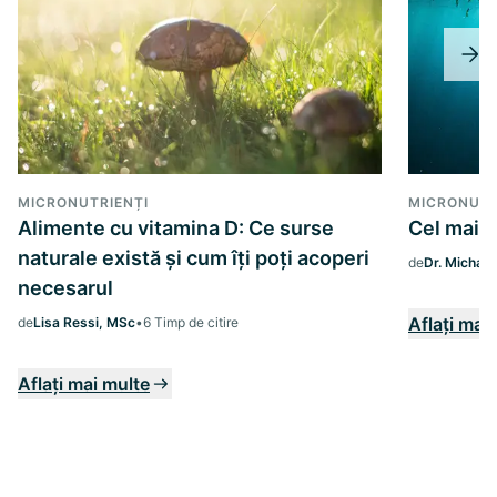
MICRONUTRIENȚI
MICRONUTR
Alimente cu vitamina D: Ce surse
Cel mai b
naturale există și cum îți poți acoperi
de
Dr. Michae
necesarul
Aflați mai
de
Lisa Ressi, MSc
•
6 Timp de citire
Aflați mai multe