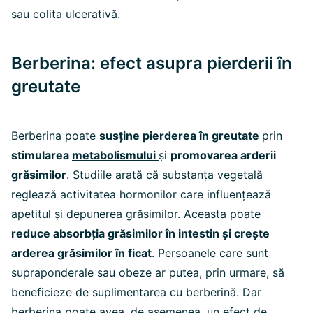
sau colita ulcerativă.
Berberina: efect asupra pierderii în
greutate
Berberina poate
susține pierderea în greutate
prin
stimularea
metabolismului
și
promovarea arderii
grăsimilor
.
Studiile arată că substanța vegetală
reglează activitatea hormonilor care influențează
apetitul și depunerea grăsimilor. Aceasta poate
reduce absorbția grăsimilor în intestin și crește
arderea grăsimilor în
ficat
. Persoanele care sunt
supraponderale sau obeze ar putea, prin urmare, să
beneficieze de suplimentarea cu berberină. Dar
berberina poate avea, de asemenea, un efect de