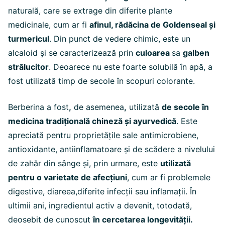
naturală, care se extrage din diferite plante
medicinale, cum ar fi
afinul, rădăcina de Goldenseal și
turmericul
. Din punct de vedere chimic, este un
alcaloid și se caracterizează prin
culoarea
sa
galben
strălucitor
. Deoarece nu este foarte solubilă în apă, a
fost utilizată timp de secole în scopuri colorante.
Berberina a fost
,
de asemenea
,
utilizată
de secole în
medicina tradițională chineză și ayurvedică
. Este
apreciată pentru proprietățile sale antimicrobiene,
antioxidante, antiinflamatoare și de scădere a nivelului
de zahăr din sânge și, prin urmare, este
utilizată
pentru o varietate de afecțiuni
, cum ar fi problemele
digestive, diareea,diferite infecții sau inflamații. În
ultimii ani, ingredientul activ a devenit, totodată,
deosebit de cunoscut
în cercetarea longevității.