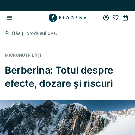
Skip to main content
Skip to main navigation
MICRONUTRIENȚI
Berberina: Totul despre
efecte, dozare și riscuri