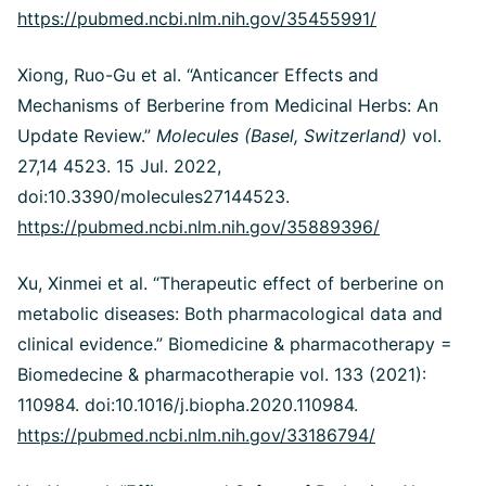
https://pubmed.ncbi.nlm.nih.gov/35455991/
Xiong, Ruo-Gu et al. “Anticancer Effects and
Mechanisms of Berberine from Medicinal Herbs: An
Update Review.”
Molecules (Basel, Switzerland)
vol.
27,14 4523. 15 Jul. 2022,
doi:10.3390/molecules27144523.
https://pubmed.ncbi.nlm.nih.gov/35889396/
Xu, Xinmei et al. “Therapeutic effect of berberine on
metabolic diseases: Both pharmacological data and
clinical evidence.” Biomedicine & pharmacotherapy =
Biomedecine & pharmacotherapie vol. 133 (2021):
110984. doi:10.1016/j.biopha.2020.110984.
https://pubmed.ncbi.nlm.nih.gov/33186794/