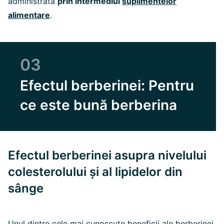
administrată
prin intermediul
suplimentelor
alimentare
.
03
Efectul berberinei: Pentru
ce este bună berberina
Efectul berberinei asupra nivelului
colesterolului și al lipidelor din
sânge
Unul dintre cele mai cunoscute beneficii ale berberinei