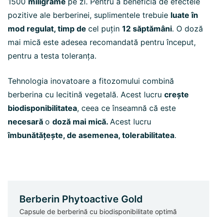
1500
miligrame
pe zi. Pentru a beneficia de efectele
pozitive ale berberinei, suplimentele trebuie
luate în
mod regulat, timp de
cel puțin
12 săptămâni
.
O doză
mai mică este adesea recomandată pentru început,
pentru a testa toleranța.
Tehnologia inovatoare a fitozomului combină
berberina cu lecitină vegetală. Acest lucru
crește
biodisponibilitatea
,
ceea ce înseamnă că este
necesară
o
doză mai mică.
Acest lucru
îmbunătățește, de asemenea, tolerabilitatea
.
Berberin Phytoactive Gold
Capsule de berberină cu biodisponibilitate optimă