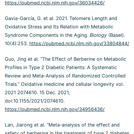
https://pubmed.ncbi.nlm.nih.gov/36034426/
Gavia-García, G. et al. 2021. Telomere Length and
Oxidative Stress and Its Relation with Metabolic
Syndrome Components in the Aging.
Biology
(Basel).
10(4):253.
https://pubmed.ncbi.nlm.nih.gov/33804844/
Guo, Jing et al. “The Effect of Berberine on Metabolic
Profiles in Type 2 Diabetic Patients: A Systematic
Review and Meta-Analysis of Randomized Controlled
Trials.” Oxidative medicine and cellular longevity vol.
2021 2074610. 15 Dec. 2021,
doi:10.1155/2021/2074610.
https://pubmed.ncbi.nlm.nih.gov/34956436/
Lan, Jiarong et al. “Meta-analysis of the effect and
safety of berberine in the treatment of type 2 diabetes