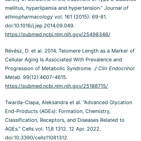
mellitus, hyperlipemia and hypertension.”
Journal of
ethnopharmacology
vol. 161 (2015): 69-81.
doi:10.1016/j.jep.2014.09.049.
https://pubmed.ncbi.nlm.nih.gov/25498346/
Révész, D. et al. 2014. Telomere Length as a Marker of
Cellular Aging Is Associated With Prevalence and
Progression of Metabolic Syndrome.
J Clin Endocrinol
Metab.
99(12):4607–4615.
https://pubmed.ncbi.nlm.nih.gov/25188715/
Twarda-Clapa, Aleksandra et al. “Advanced Glycation
End-Products (AGEs): Formation, Chemistry,
Classification, Receptors, and Diseases Related to
AGEs.” Cells vol. 11,8 1312. 12 Apr. 2022,
doi:10.3390/cells11081312.