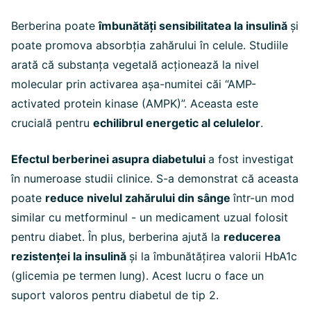
Berberina poate
îmbunătăți sensibilitatea la insulină
și
poate promova absorbția zahărului în celule. Studiile
arată că substanța vegetală acționează la nivel
molecular prin activarea așa-numitei căi “AMP-
activated protein kinase (AMPK)”. Aceasta este
crucială pentru
echilibrul energetic al celulelor
.
Efectul berberinei asupra diabetului
a fost investigat
în numeroase studii clinice. S-a demonstrat că aceasta
poate
reduce nivelul zahărului din sânge
într-un mod
similar cu metforminul - un medicament uzual folosit
pentru diabet. În plus, berberina ajută la
reducerea
rezistenței la insulină
și la îmbunătățirea valorii HbA1c
(glicemia pe termen lung). Acest lucru o face un
suport valoros pentru diabetul de tip 2.