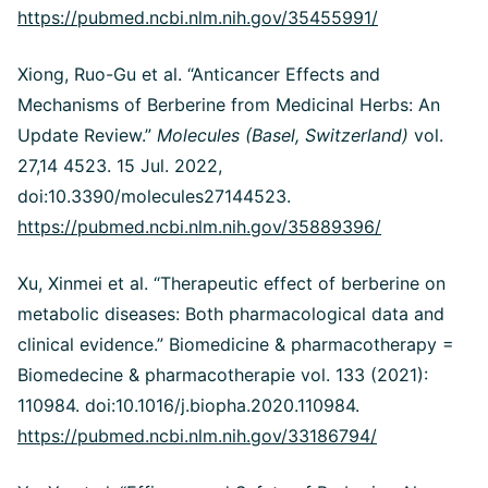
https://pubmed.ncbi.nlm.nih.gov/35455991/
Xiong, Ruo-Gu et al. “Anticancer Effects and
Mechanisms of Berberine from Medicinal Herbs: An
Update Review.”
Molecules (Basel, Switzerland)
vol.
27,14 4523. 15 Jul. 2022,
doi:10.3390/molecules27144523.
https://pubmed.ncbi.nlm.nih.gov/35889396/
Xu, Xinmei et al. “Therapeutic effect of berberine on
metabolic diseases: Both pharmacological data and
clinical evidence.” Biomedicine & pharmacotherapy =
Biomedecine & pharmacotherapie vol. 133 (2021):
110984. doi:10.1016/j.biopha.2020.110984.
https://pubmed.ncbi.nlm.nih.gov/33186794/