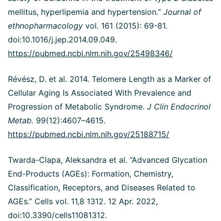
mellitus, hyperlipemia and hypertension.”
Journal of
ethnopharmacology
vol. 161 (2015): 69-81.
doi:10.1016/j.jep.2014.09.049.
https://pubmed.ncbi.nlm.nih.gov/25498346/
Révész, D. et al. 2014. Telomere Length as a Marker of
Cellular Aging Is Associated With Prevalence and
Progression of Metabolic Syndrome.
J Clin Endocrinol
Metab.
99(12):4607–4615.
https://pubmed.ncbi.nlm.nih.gov/25188715/
Twarda-Clapa, Aleksandra et al. “Advanced Glycation
End-Products (AGEs): Formation, Chemistry,
Classification, Receptors, and Diseases Related to
AGEs.” Cells vol. 11,8 1312. 12 Apr. 2022,
doi:10.3390/cells11081312.