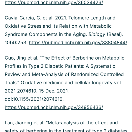
https://pubmed.ncbi.nlm.nih.gov/36034426/
Gavia-García, G. et al. 2021. Telomere Length and
Oxidative Stress and Its Relation with Metabolic
Syndrome Components in the Aging.
Biology
(Basel).
10(4):253.
https://pubmed.ncbi.nlm.nih.gov/33804844/
Guo, Jing et al. “The Effect of Berberine on Metabolic
Profiles in Type 2 Diabetic Patients: A Systematic
Review and Meta-Analysis of Randomized Controlled
Trials.” Oxidative medicine and cellular longevity vol.
2021 2074610. 15 Dec. 2021,
doi:10.1155/2021/2074610.
https://pubmed.ncbi.nlm.nih.gov/34956436/
Lan, Jiarong et al. “Meta-analysis of the effect and
safety of berberine in the treatment of type 2 diabetes