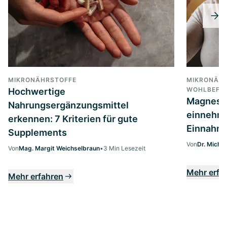
MIKRONÄHRSTOFFE
MIKRONÄHR
WOHLBEFIN
Hochwertige
Magnesi
Nahrungsergänzungsmittel
einnehme
erkennen: 7 Kriterien für gute
Einnahme
Supplements
Von
Dr. Micha
Von
Mag. Margit Weichselbraun
•
3 Min Lesezeit
Mehr erfa
Mehr erfahren