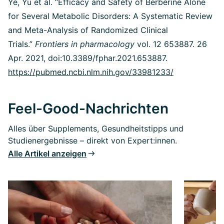
Ye, Yu et al. “Efficacy and Safety of Berberine Alone
for Several Metabolic Disorders: A Systematic Review
and Meta-Analysis of Randomized Clinical
Trials.”
Frontiers in pharmacology
vol. 12 653887. 26
Apr. 2021, doi:10.3389/fphar.2021.653887.
https://pubmed.ncbi.nlm.nih.gov/33981233/
Feel-Good-Nachrichten
Alles über Supplements, Gesundheitstipps und
Studienergebnisse – direkt von Expert:innen.
Alle Artikel anzeigen