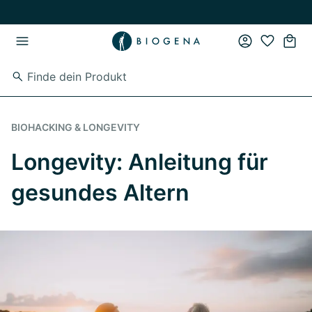
Zum Hauptinhalt springen
Zur Hauptnavigation springen
BIOHACKING & LONGEVITY
Longevity: Anleitung für
gesundes Altern