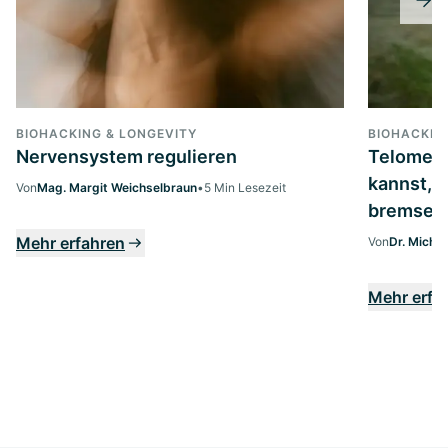
BIOHACKING & LONGEVITY
BIOHACKIN
Nervensystem regulieren
Telomere
kannst, u
Von
Mag. Margit Weichselbraun
•
5 Min Lesezeit
bremsen
Mehr erfahren
Von
Dr. Micha
Mehr erfa