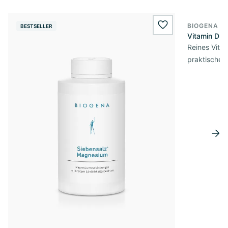
BIOGENA E
BESTSELLER
BESTSELL
wishlist.add
Vitamin D3 
Reines Vita
praktischer