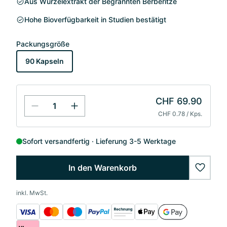
Aus Wurzelextrakt der Begrannten Berberitze
Hohe Bioverfügbarkeit in Studien bestätigt
Packungsgröße
90 Kapseln
CHF 69.90
CHF 0.78 / Kps.
Sofort versandfertig
Lieferung 3-5 Werktage
In den Warenkorb
wishlis
inkl. MwSt.