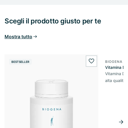
Scegli il prodotto giusto per te
Mostra tutto
BIOGENA E
BESTSELLER
BESTSELL
wishlist.add
Vitamina D
Vitamina D3 
alta qualità