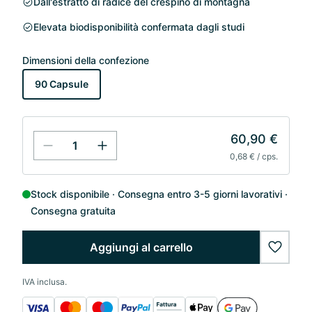
Dall'estratto di radice del crespino di montagna
Elevata biodisponibilità confermata dagli studi
Dimensioni della confezione
90 Capsule
60,90 €
0,68 € / cps.
Stock disponibile
Consegna entro 3-5 giorni lavorativi
Consegna gratuita
Aggiungi al carrello
wishlis
IVA inclusa.