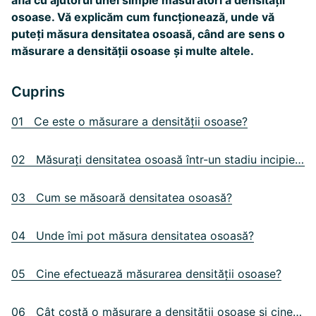
afla cu ajutorul unei simple măsurători a densității
osoase. Vă explicăm cum funcționează, unde vă
puteți măsura densitatea osoasă, când are sens o
măsurare a densității osoase și multe altele.
Cuprins
01 Ce este o măsurare a densității osoase?
02 Măsurați densitatea osoasă într-un stadiu incipient
03 Cum se măsoară densitatea osoasă?
04 Unde îmi pot măsura densitatea osoasă?
05 Cine efectuează măsurarea densității osoase?
06 Cât costă o măsurare a densității osoase și cine acoperă costurile?