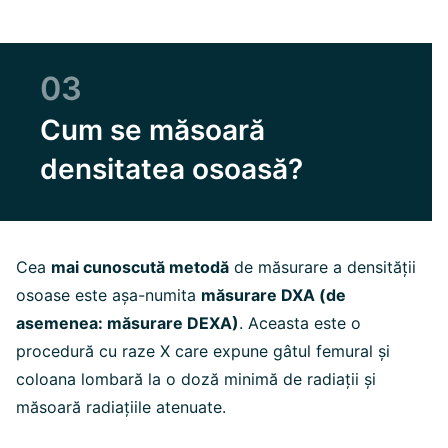
03
Cum se măsoară
densitatea osoasă?
Cea
mai cunoscută metodă
de măsurare a densității
osoase este așa-numita
măsurare DXA (de
asemenea: măsurare DEXA)
. Aceasta este o
procedură cu raze X care expune gâtul femural și
coloana lombară la o doză minimă de radiații și
măsoară radiațiile atenuate.