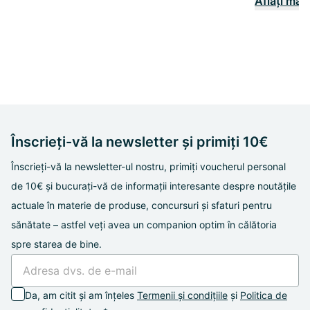
Aflați mai
Înscrieți-vă la newsletter și primiți 10€
Înscrieți-vă la newsletter-ul nostru, primiți voucherul personal
de 10€ și bucurați-vă de informații interesante despre noutățile
actuale în materie de produse, concursuri și sfaturi pentru
sănătate – astfel veți avea un companion optim în călătoria
spre starea de bine.
Da, am citit și am înțeles
Termenii și condițiile
și
Politica de