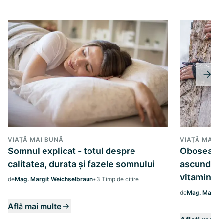
VIAȚĂ MAI BUNĂ
VIAȚĂ MAI
Somnul explicat - totul despre
Oboseala
calitatea, durata și fazele somnului
ascunde 
vitamine 
de
Mag. Margit Weichselbraun
•
3 Timp de citire
de
Mag. Margi
Află mai multe