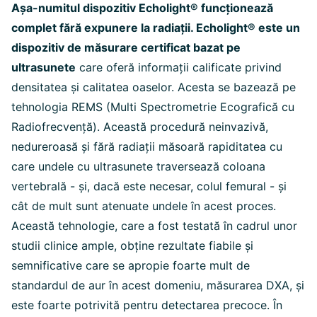
Așa-numitul dispozitiv Echolight® funcționează
complet fără expunere la radiații. Echolight® este un
dispozitiv de măsurare certificat bazat pe
ultrasunete
care oferă informații calificate privind
densitatea și calitatea oaselor. Acesta se bazează pe
tehnologia REMS (Multi Spectrometrie Ecografică cu
Radiofrecvență). Această procedură neinvazivă,
nedureroasă și fără radiații măsoară rapiditatea cu
care undele cu ultrasunete traversează coloana
vertebrală - și, dacă este necesar, colul femural - și
cât de mult sunt atenuate undele în acest proces.
Această tehnologie, care a fost testată în cadrul unor
studii clinice ample, obține rezultate fiabile și
semnificative care se apropie foarte mult de
standardul de aur în acest domeniu, măsurarea DXA, și
este foarte potrivită pentru detectarea precoce. În