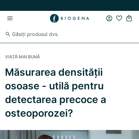
Skip to main content
Skip to main navigation
VIAȚĂ MAI BUNĂ
Măsurarea densității
osoase - utilă pentru
detectarea precoce a
osteoporozei?