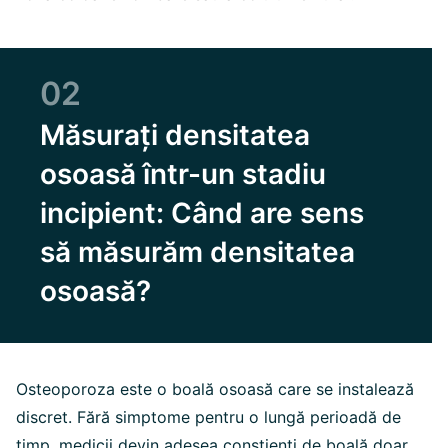
02
Măsurați densitatea
osoasă într-un stadiu
incipient: Când are sens
să măsurăm densitatea
osoasă?
Osteoporoza este o boală osoasă care se instalează
discret. Fără simptome pentru o lungă perioadă de
timp, medicii devin adesea conștienți de boală doar