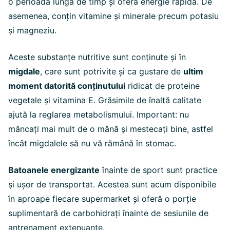
o perioadă lungă de timp și oferă energie rapidă. De
asemenea, conțin vitamine și minerale precum potasiu
și magneziu.
Aceste substanțe nutritive sunt conținute și în
migdale
, care sunt potrivite și ca gustare de
ultim
moment datorită conținutului
ridicat de proteine
vegetale și vitamina E. Grăsimile de înaltă calitate
ajută la reglarea metabolismului. Important: nu
mâncați mai mult de o mână și mestecați bine, astfel
încât migdalele să nu vă rămână în stomac.
Batoanele energizante
înainte de sport sunt practice
și ușor de transportat. Acestea sunt acum disponibile
în aproape fiecare supermarket și oferă o porție
suplimentară de carbohidrați înainte de sesiunile de
antrenament extenuante.