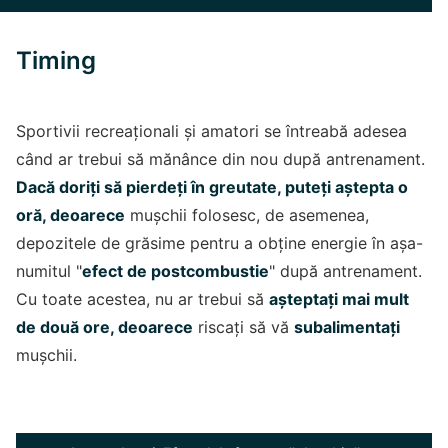
Timing
Sportivii recreaționali și amatori se întreabă adesea
când ar trebui să mănânce din nou după antrenament.
Dacă doriți să pierdeți în greutate, puteți aștepta o
oră, deoarece
mușchii folosesc, de asemenea,
depozitele de grăsime pentru a obține energie în așa-
numitul "
efect de postcombustie
" după antrenament.
Cu toate acestea, nu ar trebui să
așteptați mai mult
de două ore, deoarece
riscați să vă
subalimentați
mușchii.