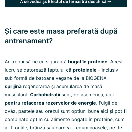
A se vedea și: Efectul de fereastră deschisă
Și care este masa preferată după
antrenament?
Ar trebui să fie cu siguranță
bogat în proteine
. Acest
lucru se datorează faptului că
proteinele
- inclusiv
sub formă de batoane vegane de la BIOGENA -
sprijină
regenerarea și acumularea de masă
musculară.
Carbohidrații
sunt, de asemenea, utili
pentru refacerea rezervelor de energie
. Fulgii de
ovăz, pastele sau orezul sunt opțiuni bune aici și pot fi
combinate optim cu alimente bogate în proteine, cum
ar fi ouăle, brânza sau carnea. Leguminoasele, pe de