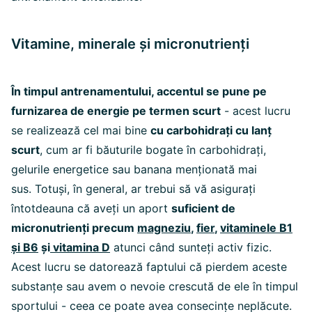
Vitamine, minerale și micronutrienți
În timpul antrenamentului, accentul se pune pe
furnizarea de energie pe termen scurt
- acest lucru
se realizează cel mai bine
cu carbohidrați cu lanț
scurt
, cum ar fi băuturile bogate în carbohidrați,
gelurile energetice sau banana menționată mai
sus. Totuși, în general, ar trebui să vă asigurați
întotdeauna că aveți un aport
suficient de
micronutrienți precum
magneziu
,
fier
,
vitaminele B1
și B6
și
vitamina D
atunci când sunteți activ fizic.
Acest lucru se datorează faptului că pierdem aceste
substanțe sau avem o nevoie crescută de ele în timpul
sportului - ceea ce poate avea consecințe neplăcute.