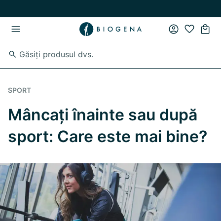
Skip to main content
Skip to main navigation
SPORT
Mâncați înainte sau după
sport: Care este mai bine?