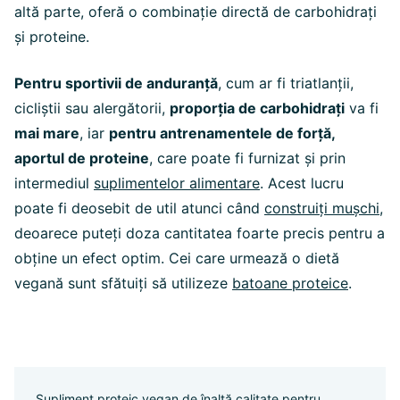
altă parte, oferă o combinație directă de carbohidrați
și proteine.
Pentru sportivii de anduranță
, cum ar fi triatlanții,
cicliștii sau alergătorii,
proporția de carbohidrați
va fi
mai mare
, iar
pentru antrenamentele de forță,
aportul de proteine
, care poate fi furnizat și prin
intermediul
suplimentelor alimentare
. Acest lucru
poate fi deosebit de util atunci când
construiți mușchi
,
deoarece puteți doza cantitatea foarte precis pentru a
obține un efect optim. Cei care urmează o dietă
vegană sunt sfătuiți să utilizeze
batoane proteice
.
Supliment proteic vegan de înaltă calitate pentru