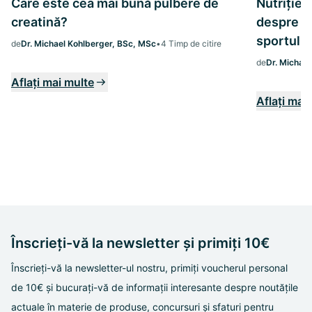
Care este cea mai bună pulbere de
Nutriție 
creatină?
despre c
sportul și
de
Dr. Michael Kohlberger, BSc, MSc
•
4 Timp de citire
de
Dr. Michae
Aflați mai multe
Aflați mai
Înscrieți-vă la newsletter și primiți 10€
Înscrieți-vă la newsletter-ul nostru, primiți voucherul personal
de 10€ și bucurați-vă de informații interesante despre noutățile
actuale în materie de produse, concursuri și sfaturi pentru