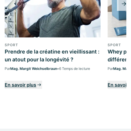
SPORT
SPORT
Prendre de la créatine en vieillissant :
Whey prot
un atout pour la longévité ?
différenc
Par
Mag. Margit Weichselbraun
•
6 Temps de lecture
Par
Mag. Marg
En savoir plus
En savoir 