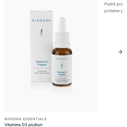
Pudră prote
proteine pe 
BIOGENA ESSENTIALS
Vitamina D3 picături