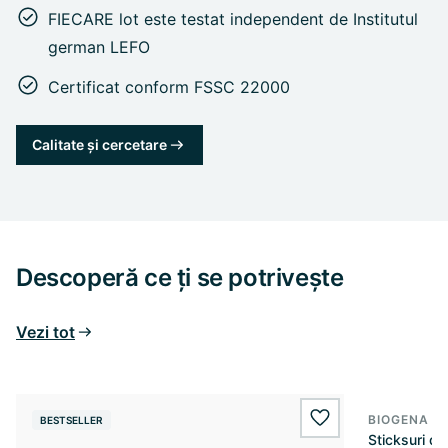
FIECARE lot este testat independent de Institutul
german LEFO
Certificat conform FSSC 22000
Calitate și cercetare
Descoperă ce ți se potrivește
Vezi tot
BIOGENA S
BESTSELLER
wishlist.add
Sticksuri d