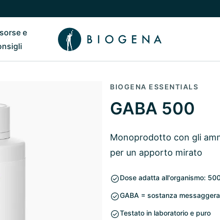
isorse e
ub
 il sottomenu di Chi siamo
Riavvia il sottomenu di Risorse e consigli
onsigli
BIOGENA ESSENTIALS
GABA 500
Monoprodotto con gli amm
per un apporto mirato
Dose adatta all'organismo: 50
GABA = sostanza messaggera ne
Testato in laboratorio e puro