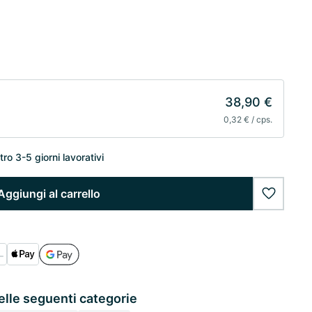
38,90 €
0,32 € / cps.
o 3-5 giorni lavorativi
Aggiungi al carrello
wishlist
elle seguenti categorie