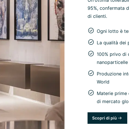
Un'ottima tollerab
95%, confermata da
di clienti.
Ogni lotto è t
La qualità dei p
100% privo di c
nanoparticelle
Produzione int
World
Materie prime 
di mercato glo
Scopri di più