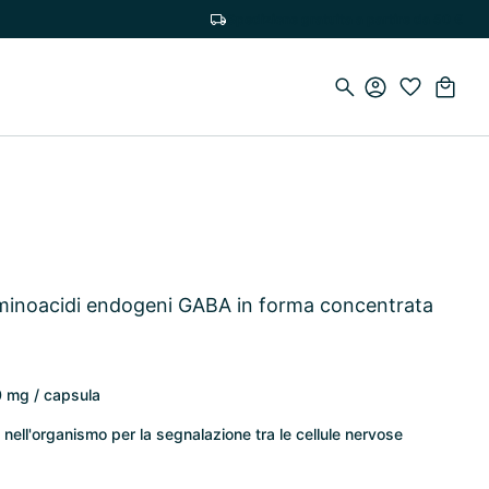
Spedizione gratuita a partire da 50 €
inoacidi endogeni GABA in forma concentrata
0 mg / capsula
ll'organismo per la segnalazione tra le cellule nervose