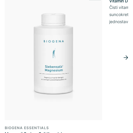
Vitamin D3 
Čisti vitami
suncokretov
jednostavn
BIOGENA ESSENTIALS