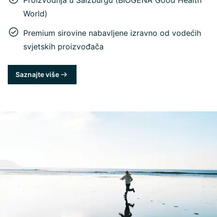
Proizvodnja u Salzburgu (BIOGENA Good Health
World)
Premium sirovine nabavljene izravno od vodećih
svjetskih proizvođača
Saznajte više