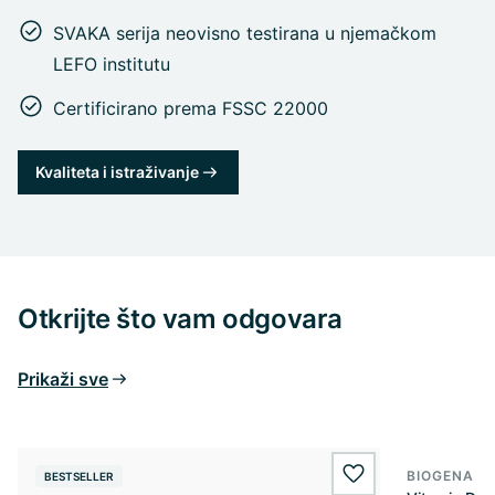
SVAKA serija neovisno testirana u njemačkom
LEFO institutu
Certificirano prema FSSC 22000
Kvaliteta i istraživanje
Otkrijte što vam odgovara
Prikaži sve
BIOGENA E
BESTSELLER
BESTSELL
wishlist.add