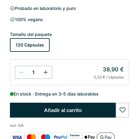
Probado en laboratorio y puro
100% vegano
Tamaño del paquete
120 Cápsulas
38,90 €
0,32 € / cápsulas
En stock
Entrega en 3–5 días laborables
Añadir al carrito
wishlis
incl. IVA