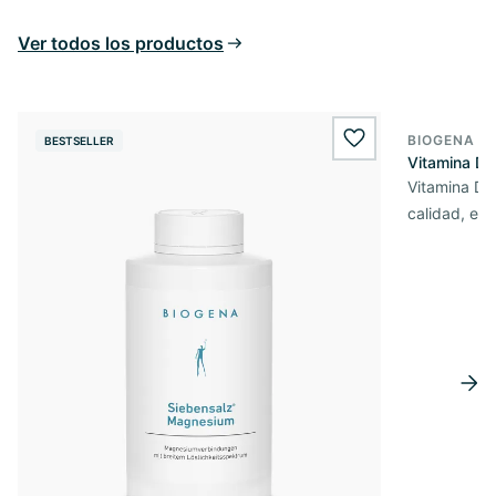
Ver todos los productos
BIOGENA E
BESTSELLER
BESTSELL
wishlist.add
Vitamina D3
Vitamina D3 
calidad, en 