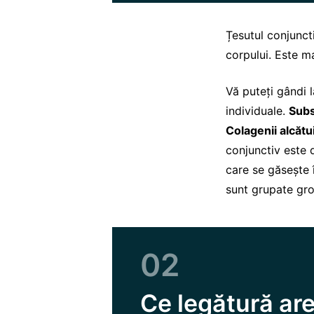
Țesutul conjunct
corpului. Este m
Vă puteți gândi l
individuale.
Subs
Colagenii alcătu
conjunctiv este 
care se găsește î
sunt grupate gro
02
Ce legătură are