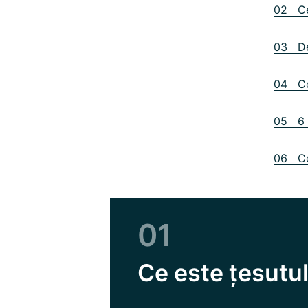
02 Ce 
03 De 
04 Con
05 6 s
06 Co
01
Ce este țesutu