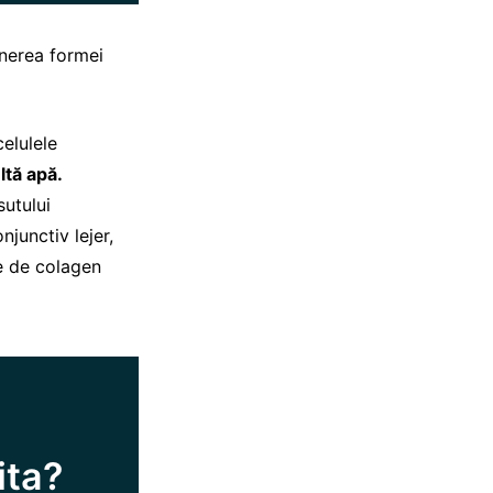
inerea formei
celulele
ltă apă.
sutului
junctiv lejer,
le de colagen
ita?