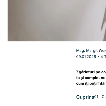
Mag. Margit Wei
09.01.2026
•
4 T
Zgârieturi pe c
ta și complet nor
cum îți poți întă
Cuprins
01 Ce 