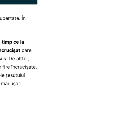
ubertate. În
n timp ce la
ncrucișat
care
us. De altfel,
fire încrucișate,
le țesutului
 mai ușor.