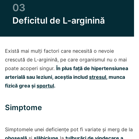
03
Deficitul de L-arginină
Există mai mulți factori care necesită o nevoie
crescută de L-arginină, pe care organismul nu o mai
poate acoperi singur.
În plus față de hipertensiunea
arterială sau leziuni, aceștia includ
stresul
, munca
fizică grea și
sportul
.
Simptome
Simptomele unei deficiențe pot fi variate și merg de la
oboseală
și
slăbiciune
la
tulburări de vindecare a