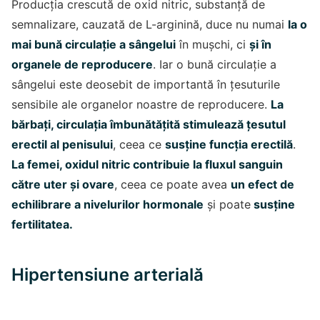
Producția crescută de oxid nitric, substanță de
semnalizare, cauzată de L-arginină, duce nu numai
la o
mai bună circulație a sângelui
în mușchi, ci
și în
organele de reproducere
. Iar o bună circulație a
sângelui este deosebit de importantă în țesuturile
sensibile ale organelor noastre de reproducere.
La
bărbați, circulația îmbunătățită stimulează țesutul
erectil al penisului
, ceea ce
susține funcția erectilă
.
La femei, oxidul nitric contribuie la fluxul sanguin
către uter și ovare
, ceea ce poate avea
un efect de
echilibrare a nivelurilor hormonale
și poate
susține
fertilitatea.
Hipertensiune arterială