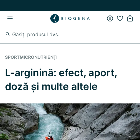
Skip to main content
Skip to main navigation
SPORT
MICRONUTRIENȚI
L-arginină: efect, aport,
doză și multe altele