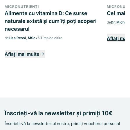
MICRONUTRIENȚI
MICRONUTR
Alimente cu vitamina D: Ce surse
Cel mai b
naturale există și cum îți poți acoperi
de
Dr. Michae
necesarul
Aflați mai
de
Lisa Ressi, MSc
•
6 Timp de citire
Aflați mai multe
Înscrieți-vă la newsletter și primiți 10€
Înscrieți-vă la newsletter-ul nostru, primiți voucherul personal