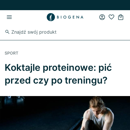
Przejdź do strony głównej
Przejdź do głównego menu
SPORT
Koktajle proteinowe: pić
przed czy po treningu?