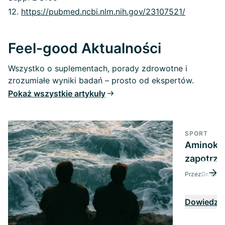
12.
https://pubmed.ncbi.nlm.nih.gov/23107521/
Feel-good Aktualności
Wszystko o suplementach, porady zdrowotne i
zrozumiałe wyniki badań – prosto od ekspertów.
Pokaż wszystkie artykuły
SPORT
Aminokwa
zapotrze
Przez
Dr. Mic
Dowiedz s