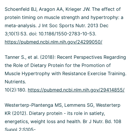
Schoenfeld BJ, Aragon AA, Krieger JW.
The effect of
protein timing on muscle strength and hypertrophy: a
meta-analysis. J Int Soc Sports Nutr. 2013 Dec
3;10(1):53. doi: 10.1186/1550-2783-10-53.
https://pubmed.ncbi.nlm.nih.gov/24299050/
Tanner S., et al. (2018): Recent Perspectives Regarding
the Role of Dietary Protein for the Promotion of
Muscle Hypertrophy with Resistance Exercise Training.
Nutrients.
10(2):180.
https://pubmed.ncbi.nlm.nih.gov/29414855/
Westerterp-Plantenga MS, Lemmens SG, Westerterp
KR (2012).
Dietary protein - its role in satiety,
energetics, weight loss and health. Br J Nutr. Bd. 108
Suppl 2:S105-