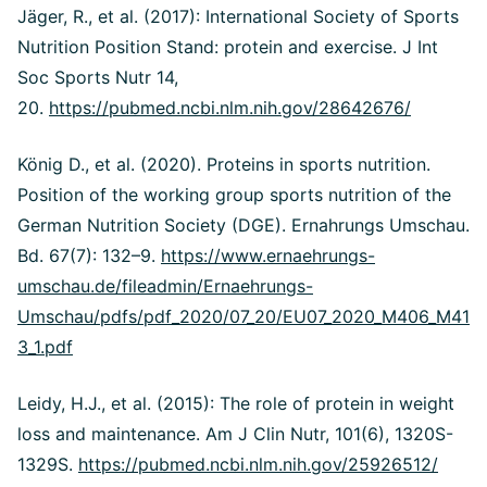
Jäger, R., et al. (2017): International Society of Sports
Nutrition Position Stand: protein and exercise. J Int
Soc Sports Nutr 14,
20.
https://pubmed.ncbi.nlm.nih.gov/28642676/
König D., et al.
(2020). Proteins in sports nutrition.
Position of the working group sports nutrition of the
German Nutrition Society (DGE).
Ernahrungs Umschau.
Bd. 67(7): 132–9.
https://www.ernaehrungs-
umschau.de/fileadmin/Ernaehrungs-
Umschau/pdfs/pdf_2020/07_20/EU07_2020_M406_M41
3_1.pdf
Leidy, H.J., et al. (2015): The role of protein in weight
loss and maintenance.
Am J Clin Nutr, 101(6), 1320S-
1329S.
https://pubmed.ncbi.nlm.nih.gov/25926512/