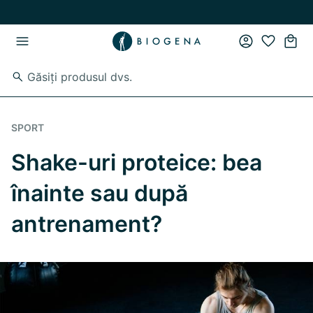
Skip to main content
Skip to main navigation
SPORT
Shake-uri proteice: bea
înainte sau după
antrenament?