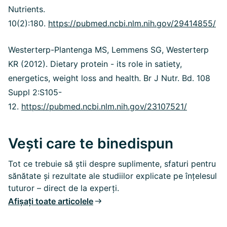
Nutrients.
10(2):180.
https://pubmed.ncbi.nlm.nih.gov/29414855/
Westerterp-Plantenga MS, Lemmens SG, Westerterp
KR (2012).
Dietary protein - its role in satiety,
energetics, weight loss and health. Br J Nutr. Bd. 108
Suppl 2:S105-
12.
https://pubmed.ncbi.nlm.nih.gov/23107521/
Vești care te binedispun
Tot ce trebuie să știi despre suplimente, sfaturi pentru
sănătate și rezultate ale studiilor explicate pe înțelesul
tuturor – direct de la experți.
Afișați toate articolele