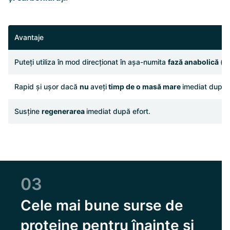
Avantaje
Puteți utiliza în mod direcționat în așa-numita
fază anabolică
(f
Rapid și ușor dacă
nu
aveți
timp de o masă mare
imediat după 
Susține
regenerarea
imediat după efort.
03
Cele mai bune surse de
proteine pentru înainte și