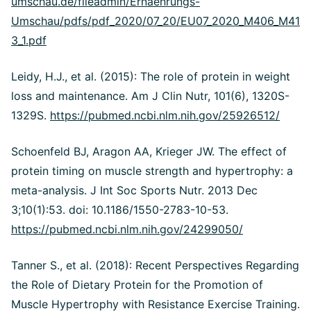
umschau.de/fileadmin/Ernaehrungs-
Umschau/pdfs/pdf_2020/07_20/EU07_2020_M406_M41
3_1.pdf
Leidy, H.J., et al. (2015): The role of protein in weight
loss and maintenance.
Am J Clin Nutr, 101(6), 1320S-
1329S.
https://pubmed.ncbi.nlm.nih.gov/25926512/
Schoenfeld BJ, Aragon AA, Krieger JW.
The effect of
protein timing on muscle strength and hypertrophy: a
meta-analysis. J Int Soc Sports Nutr. 2013 Dec
3;10(1):53. doi: 10.1186/1550-2783-10-53.
https://pubmed.ncbi.nlm.nih.gov/24299050/
Tanner S., et al. (2018): Recent Perspectives Regarding
the Role of Dietary Protein for the Promotion of
Muscle Hypertrophy with Resistance Exercise Training.