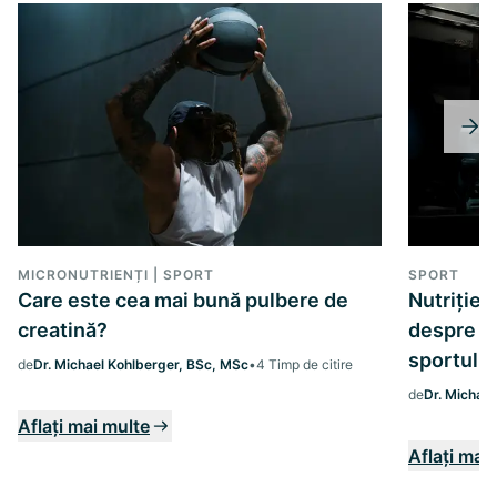
MICRONUTRIENȚI | SPORT
SPORT
Care este cea mai bună pulbere de
Nutriție 
creatină?
despre c
sportul și
de
Dr. Michael Kohlberger, BSc, MSc
•
4 Timp de citire
de
Dr. Michae
Aflați mai multe
Aflați mai