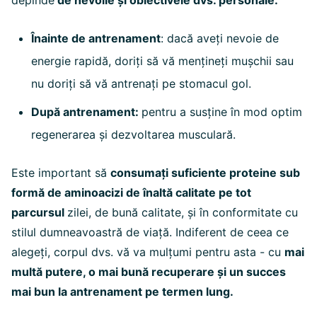
depinde
de nevoile și obiectivele dvs. personale:
Înainte de antrenament
: dacă aveți nevoie de
energie rapidă, doriți să vă mențineți mușchii sau
nu doriți să vă antrenați pe stomacul gol.
După antrenament:
pentru a susține în mod optim
regenerarea și dezvoltarea musculară.
Este important să
consumați suficiente proteine sub
formă de aminoacizi de înaltă calitate pe tot
parcursul
zilei, de bună calitate, și în conformitate cu
stilul dumneavoastră de viață. Indiferent de ceea ce
alegeți, corpul dvs. vă va mulțumi pentru asta - cu
mai
multă putere, o mai bună recuperare și un succes
mai bun la antrenament pe termen lung.