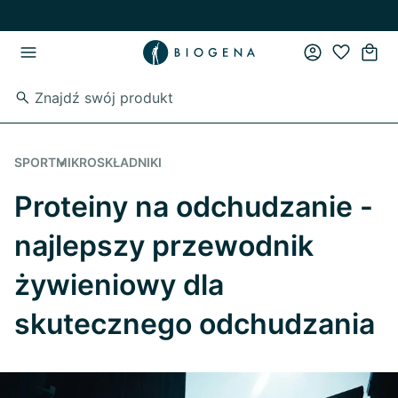
Przejdź do strony głównej
Przejdź do głównego menu
SPORT
MIKROSKŁADNIKI
Proteiny na odchudzanie -
najlepszy przewodnik
żywieniowy dla
skutecznego odchudzania