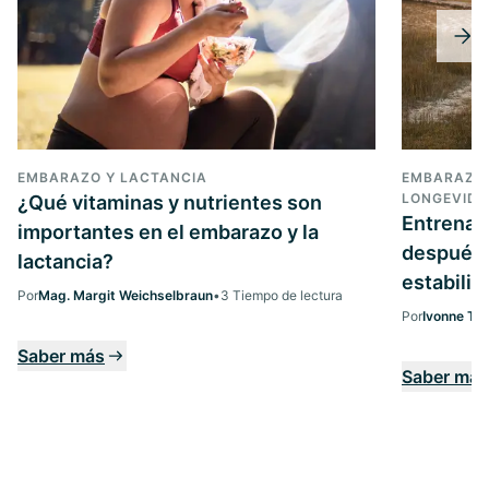
EMBARAZO Y LACTANCIA
EMBARAZO 
LONGEVID
¿Qué vitaminas y nutrientes son
Entrenam
importantes en el embarazo y la
después d
lactancia?
estabilid
Por
Mag. Margit Weichselbraun
•
3 Tiempo de lectura
Por
Ivonne Teu
Saber más
Saber más