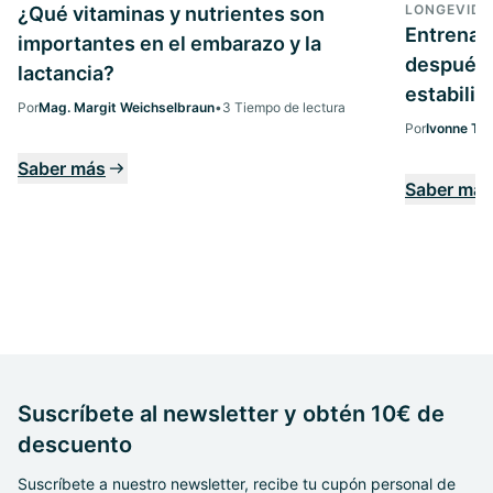
LONGEVID
¿Qué vitaminas y nutrientes son
Entrenam
importantes en el embarazo y la
después d
lactancia?
estabilid
Por
Mag. Margit Weichselbraun
•
3 Tiempo de lectura
Por
Ivonne Teu
Saber más
Saber más
Suscríbete al newsletter y obtén 10€ de
descuento
Suscríbete a nuestro newsletter, recibe tu cupón personal de