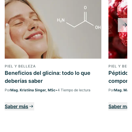
PIEL Y BELLEZA
PIEL Y BEL
Beneficios del glicina: todo lo que
Péptidos
deberías saber
componen
Por
Mag. Kristiina Singer, MSc
•
4 Tiempo de lectura
Por
Mag. Marg
Saber más
Saber más