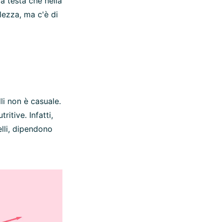
lla testa che nella
lezza, ma c'è di
li non è casuale.
tive. Infatti,
elli, dipendono