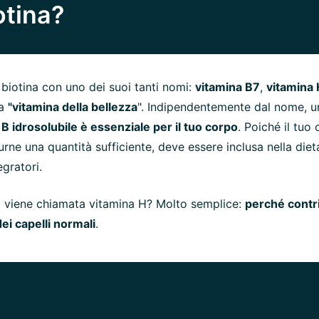
otina?
 biotina con uno dei suoi tanti nomi:
vitamina B7
,
vitamina
la
"vitamina della bellezza
". Indipendentemente dal nome, u
B idrosolubile è essenziale per il tuo corpo
. Poiché il tuo
rne una quantità sufficiente, deve essere inclusa nella dieta
egratori.
a viene chiamata vitamina H? Molto semplice:
perché contri
i capelli normali
.