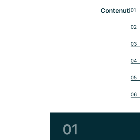
Contenuti
01 
02 E
03 
04 
05 
06 
01