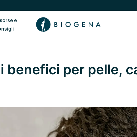
isorse e
ub
 il sottomenu di Chi siamo
Riavvia il sottomenu di Risorse e consigli
onsigli
i benefici per pelle, c