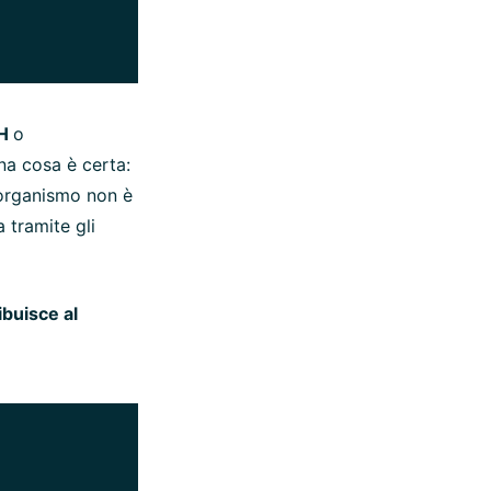
 H
o
na cosa è certa:
 organismo non è
 tramite gli
buisce al