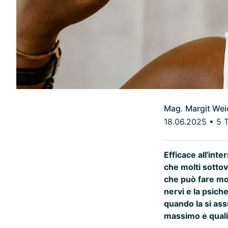
Mag. Margit Wei
18.06.2025
•
5 
Efficace all'inte
che molti sottov
che può fare mol
nervi e la psic
quando la si as
massimo e quali s