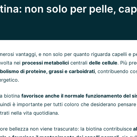
otina: non solo per pelle, cap
merosi vantaggi, e non solo per quanto riguarda capelli e p
nvolta nei
processi metabolici
centrali
delle cellule
. Più pr
abolismo di proteine, grassi e carboidrati
, contribuendo cos
rgetico.
la biotina
favorisce anche il normale funzionamento del s
quindi è importante per tutti coloro che desiderano pensare 
rati nella vita quotidiana.
ttore bellezza non viene trascurato: la biotina contribuisce
a