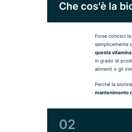
Che cos'è la bi
Forse conosci la
semplicemente 
questa vitamina 
in grado di produ
alimenti o gli int
Perché la biotin
mantenimento de
02