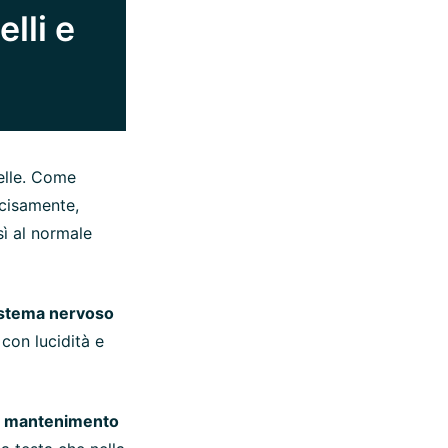
elli e
elle. Come
ecisamente,
ì al normale
istema nervoso
con lucidità e
l mantenimento