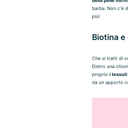
della pelle nor
barba. Non c'è da
più!
Biotina e 
Che si tratti di 
Dietro una chiom
proprio
i tessut
da un apporto cos