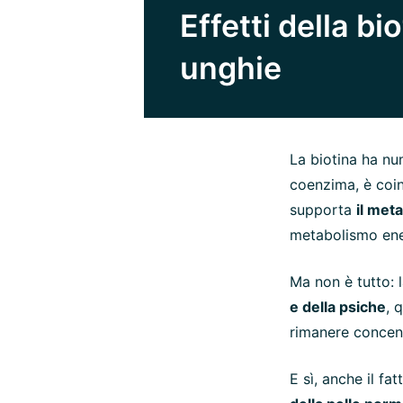
Effetti della bi
unghie
La biotina ha nu
coenzima, è coi
supporta
il met
metabolismo ene
Ma non è tutto: 
e della psiche
, 
rimanere concent
E sì, anche il fa