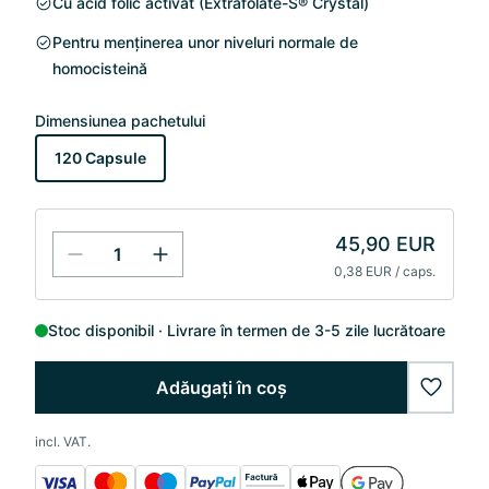
Cu acid folic activat (Extrafolate-S® Crystal)
Pentru menținerea unor niveluri normale de
homocisteină
Dimensiunea pachetului
120 Capsule
45,90 EUR
0,38 EUR / caps.
Stoc disponibil
Livrare în termen de 3-5 zile lucrătoare
Adăugați în coș
wishlis
incl. VAT.