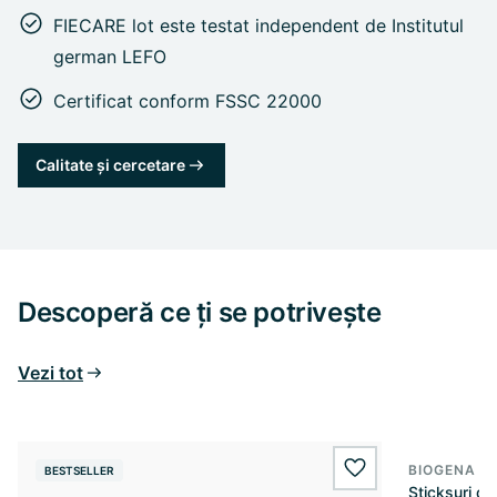
FIECARE lot este testat independent de Institutul
german LEFO
Certificat conform FSSC 22000
Calitate și cercetare
Descoperă ce ți se potrivește
Vezi tot
BIOGENA S
BESTSELLER
wishlist.add
Sticksuri d