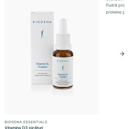
Pudră prote
proteine pe 
BIOGENA ESSENTIALS
Vitamina D3 picături