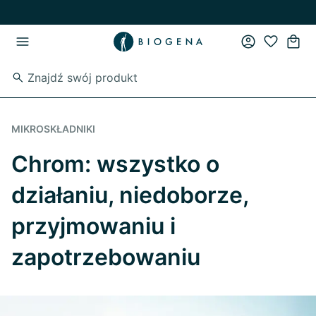
Przejdź do strony głównej
Przejdź do głównego menu
MIKROSKŁADNIKI
Chrom: wszystko o
działaniu, niedoborze,
przyjmowaniu i
zapotrzebowaniu