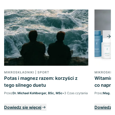
MIKROSKŁADNIKI | SPORT
MIKROSKŁA
Potas i magnez razem: korzyści z
Witaminy
tego silnego duetu
co napra
Przez
Dr. Michael Kohlberger, BSc, MSc
•
3 Czas czytania
Przez
Mag. Ma
Dowiedz się więcej
Dowiedz s