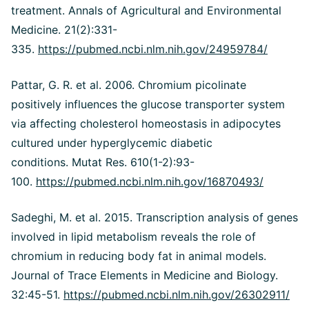
treatment. Annals of Agricultural and Environmental
Medicine. 21(2):331-
335.
https://pubmed.ncbi.nlm.nih.gov/24959784/
Pattar, G. R. et al. 2006. Chromium picolinate
positively influences the glucose transporter system
via affecting cholesterol homeostasis in adipocytes
cultured under hyperglycemic diabetic
conditions. Mutat Res. 610(1-2):93-
100.
https://pubmed.ncbi.nlm.nih.gov/16870493/
Sadeghi, M. et al. 2015. Transcription analysis of genes
involved in lipid metabolism reveals the role of
chromium in reducing body fat in animal models.
Journal of Trace Elements in Medicine and Biology.
32:45-51.
https://pubmed.ncbi.nlm.nih.gov/26302911/