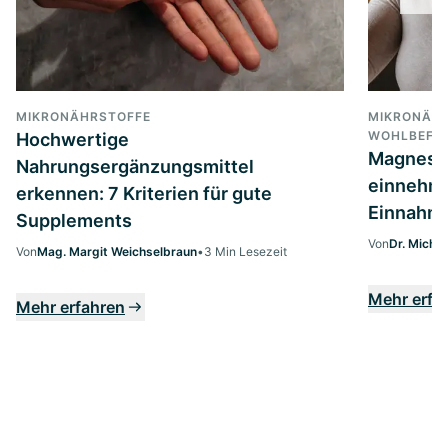
MIKRONÄHRSTOFFE
MIKRONÄHR
WOHLBEFIN
Hochwertige
Magnesi
Nahrungsergänzungsmittel
einnehme
erkennen: 7 Kriterien für gute
Einnahme
Supplements
Von
Dr. Micha
Von
Mag. Margit Weichselbraun
•
3 Min Lesezeit
Mehr erfa
Mehr erfahren