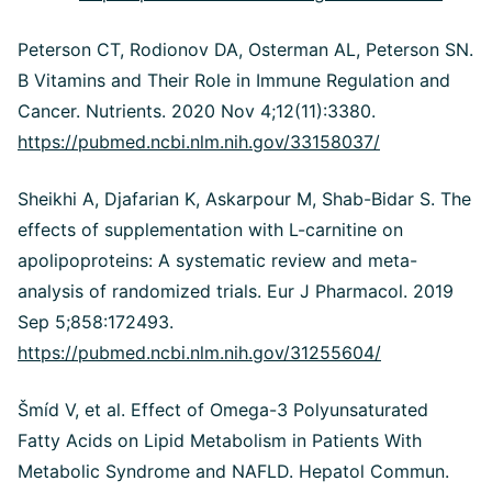
Peterson CT, Rodionov DA, Osterman AL, Peterson SN.
B Vitamins and Their Role in Immune Regulation and
Cancer. Nutrients. 2020 Nov 4;12(11):3380.
https://pubmed.ncbi.nlm.nih.gov/33158037/
Sheikhi A, Djafarian K, Askarpour M, Shab-Bidar S. The
effects of supplementation with L-carnitine on
apolipoproteins: A systematic review and meta-
analysis of randomized trials. Eur J Pharmacol. 2019
Sep 5;858:172493.
https://pubmed.ncbi.nlm.nih.gov/31255604/
Šmíd V, et al. Effect of Omega-3 Polyunsaturated
Fatty Acids on Lipid Metabolism in Patients With
Metabolic Syndrome and NAFLD. Hepatol Commun.