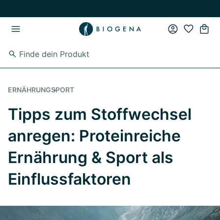
Zum Hauptinhalt springen
Zur Hauptnavigation springen
ERNÄHRUNG
SPORT
Tipps zum Stoffwechsel
anregen: Proteinreiche
Ernährung & Sport als
Einflussfaktoren