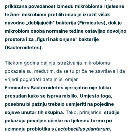
prikazana povezanost između mikrobioma i tjelesne
težine: mikrobiom pretilih imao je izrazit višak
navodno „debljajućih” bakterija (Firmicutes), dok je
mikrobiom osoba normalne težine ostavljao dovoljno
prostora i za „figuri naklonjene” bakterije
(Bacteroidetes).
Tijekom godina daljnja istraživanja mikrobioma
pokazala su, međutim, da se tu priča ne završava i da
vrijedi pogledati detaljnije: omjer
Firmicutes:Bacteroidetes vjerojatno nije toliko
presudan kako se isprva mislilo.
Umjesto toga,
posebnu bi pažnju trebalo usmjeriti na pojedine
sojeve unutar tih skupina.
Tako, primjerice,
studije
pokazuju povoljne učinke na tjelesnu formu pri
uzimanju probiotika s
Lactobacillus plantarum
,