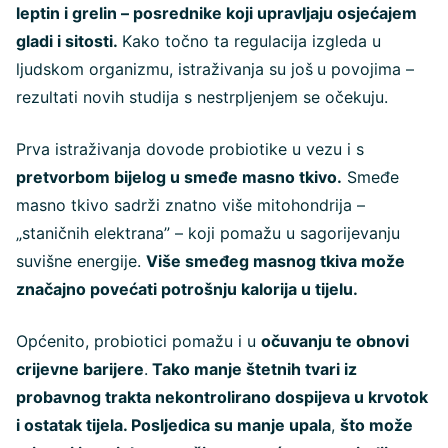
leptin i grelin – posrednike koji upravljaju osjećajem
gladi i sitosti.
Kako točno ta regulacija izgleda u
ljudskom organizmu, istraživanja su još
u povojima –
rezultati novih studija s nestrpljenjem se očekuju.
Prva istraživanja dovode probiotike u vezu i s
pretvorbom bijelog u smeđe masno tkivo.
Smeđe
masno tkivo sadrži znatno više mitohondrija –
„staničnih elektrana” – koji pomažu u sagorijevanju
suvišne energije.
Više smeđeg masnog tkiva može
značajno povećati potrošnju kalorija u tijelu.
Općenito, probiotici pomažu i u
očuvanju te obnovi
crijevne barijere
.
Tako manje štetnih tvari iz
probavnog trakta nekontrolirano dospijeva u krvotok
i ostatak tijela. Posljedica su manje upala
,
što može