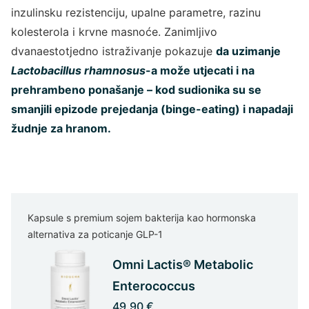
inzulinsku rezistenciju, upalne parametre, razinu
kolesterola i krvne masnoće. Zanimljivo
dvanaestotjedno istraživanje pokazuje
da uzimanje
Lactobacillus rhamnosus
-a može utjecati i na
prehrambeno ponašanje – kod sudionika su se
smanjili epizode prejedanja (binge-eating) i napadaji
žudnje za hranom.
Kapsule s premium sojem bakterija kao hormonska
alternativa za poticanje GLP-1
Omni Lactis® Metabolic
Enterococcus
49,90 €