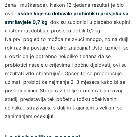
žena i muškaraca). Nakon 12 tjedana rezultat je bio
ovaj:
osobe koje su dobivale probiotik u prosjeku su
smršavjele 0,7 kg
, dok su sudionici u placebo skupini
u istom razdoblju u prosjeku dobili 0,1 kg.
Na prvi pogled to možda ne zvuči mnogo, no na dulji
rok razlika postaje itekako značajna! Usto, uzme li se
u obzir da je potrebno nekoliko tjedana da se
probiotici nasele u crijevima i počnu djelovati, ovi su
rezultati vrlo ohrabrujući. Općenito se preporučuje
uzimati probiotike najmanje 2–3 mjeseca kako bi se
postigli učinci. Stoga razdoblje promatranja u ovoj
studiji predstavlja tek početnu točku očekivanih
učinaka. Istraživanja s duljim trajanjem s velikim se
zanimanjem očekuju!