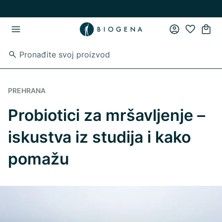
Preskoči na glavni sadržaj
Preskoči na glavnu navigaciju
PREHRANA
Probiotici za mršavljenje –
iskustva iz studija i kako
pomažu