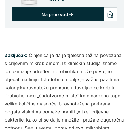
Na proizvod
Zaključak:
Činjenica je da je tjelesna težina povezana
s crijevnim mikrobiomom. Iz kliničkih studija znamo i
da uzimanje određenih probiotika može povoljno
utjecati na liniju. Istodobno, i dalje je važno paziti na
kalorijsku ravnotežu prehrane i dovoljno se kretati.
Probiotici nisu „čudotvorne pilule” koje čarobno tope
velike količine masnoće. Uravnotežena prehrana
bogata vlaknima pomaže hraniti „vitke” crijevne
bakterije, kako bi se dalje množile i pružale dugoročnu
potporu. Sve u svemu, zdrav crijevni mikrobiom