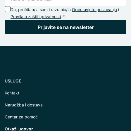
Da, pročitao/la sam i razumio/la
Opće uvjete poslovanja
i
Pravila o zaštiti privatnosti
. *
Prijavite se na newsletter
USLUGE
Kontakt
Narudžba i dostava
Centar za pomoć
Otkaži ugovor