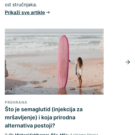
od stručnjaka.
Prikaži sve artikle
PREHRANA
Što je semaglutid (injekcija za
mršavljenje) i koja prirodna
alternativa postoji?
By
Dr. Michael Kohlberger, BSc, MSc
•
4 Vrijeme čitanja