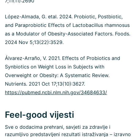
7;11(11):2690
López-Almada, G. etal. 2024. Probiotic, Postbiotic,
and Paraprobiotic Effects of Lactobacillus rhamnosus
as a Modulator of Obesity-Associated Factors. Foods.
2024 Nov 5;13(22):3529.
Álvarez-Arraño, V. 2021. Effects of Probiotics and
Synbiotics on Weight Loss in Subjects with
Overweight or Obesity: A Systematic Review.
Nutrients. 2021 Oct 17;13(10):3627.
https://pubmed.ncbi.nlm.nih.gov/34684633/
Feel-good vijesti
Sve o dodacima prehrani, savjeti za zdravlje i
razumljivo predstavljeni rezultati istraživanja – izravno