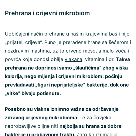
Prehrana i crijevni mikrobiom
Uobičajeni način prehrane u našim krajevima baš i nije
„prijatelj crijeva“. Puno je prerađene hrane sa šećerom i
nezdravim mastima, uz to crveno meso, a malo voća i
povrća koje donosi obilje
vlakana
, vitamina i dr.
Takva
prehrana ne doprinosi samo „šlaufićima” zbog viška
kalorija, nego mijenja i crijevni mikrobiom: počinju
prevladavati „figuri neprijateljske” bakterije, dok one
„vitke” bivaju potisnute.
Posebno su vlakna iznimno važna za održavanje
zdravog crijevnog mikrobioma.
Te za čovjeka
neprobavljive biljne niti
najbolja su hrana za dobre
bakterije u probavnom traktu.
Zato konzumacija