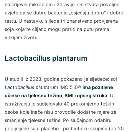
na crijevni mikrobiom i zdravlje. On stvara povoljne
uvjete da se dobre bakterije „osjećaju dobro” i dobro
rastu. U nastavku slijede tri znanstveno provjerena
soja koja te ciljano mogu pratiti na putu prema
vitkijem životu:
Lactobacillus plantarum
U studiji iz
2023. godine pokazano je sljedeće: soj
Lactobacillus plantarum
IMC 510®
ima pozitivne
učinke na tjelesnu težinu, BMI i opseg struka
. U
istraživanju je sudjelovalo 40 prekomjerno teških
osoba koje inače nisu provodile dodatne mjere za
smanjenje tjelesne težine. Po slučajnom odabiru
podijeljene su u placebo i probiotičku skupinu (po 20