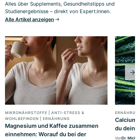
Alles über Supplements, Gesundheitstipps und
Studienergebnisse – direkt von Expert:innen.
Alle Artikel anzeigen
MIKRONÄHRSTOFFE | ANTI-STRESS &
ERNÄHRUN
WOHLBEFINDEN | ERNÄHRUNG
Calcium 
Magnesium und Kaffee zusammen
du deine
einnehmen: Worauf du bei der
Von
Dr. Micha