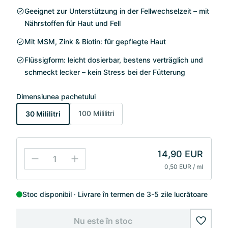
Geeignet zur Unterstützung in der Fellwechselzeit – mit
Nährstoffen für Haut und Fell
Mit MSM, Zink & Biotin: für gepflegte Haut
Flüssigform: leicht dosierbar, bestens verträglich und
schmeckt lecker – kein Stress bei der Fütterung
Dimensiunea pachetului
100 Mililitri
30 Mililitri
14,90 EUR
0,50 EUR / ml
Stoc disponibil
Livrare în termen de 3-5 zile lucrătoare
Nu este în stoc
wishlis