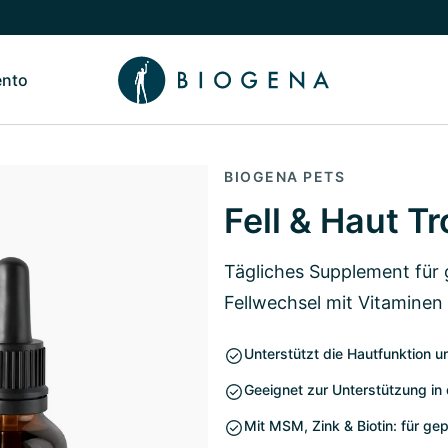
ento
de Nosotros
Alternar submenú de Conocimiento
BIOGENA PETS
Fell & Haut T
Tägliches Supplement für 
Fellwechsel mit Vitaminen 
Unterstützt die Hautfunktion u
Geeignet zur Unterstützung in d
Mit MSM, Zink & Biotin: für ge