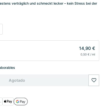
bestens verträglich und schmeckt lecker – kein Stress bei der
14,90 €
0,50 € / ml
laborables
Agotado
wishlist