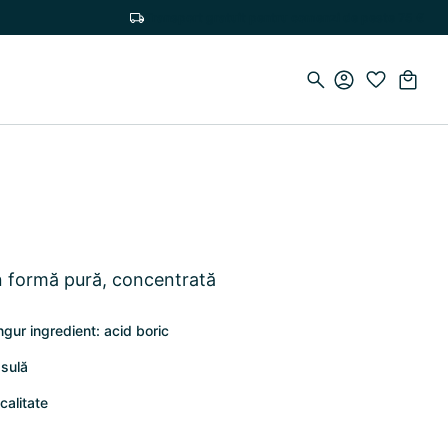
Transport gratuit pentru comenzi de peste 75 €
în formă pură, concentrată
gur ingredient: acid boric
psulă
calitate