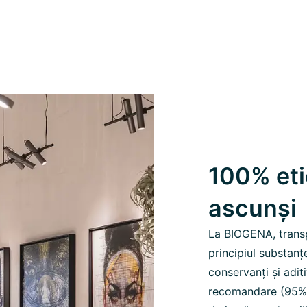
100% etic
ascunși
La BIOGENA, trans
principiul substanț
conservanți și adit
recomandare (95%) 