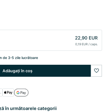
22,90 EUR
0,19 EUR / caps.
n de 3-5 zile lucrătoare
Adăugați în coș
wishlist
ă în următoarele categorii