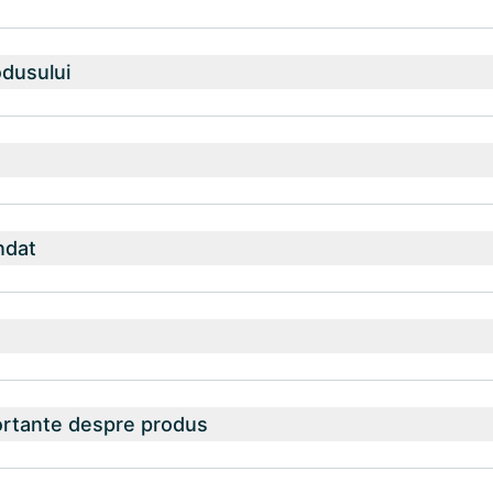
odusului
ndat
ortante despre produs