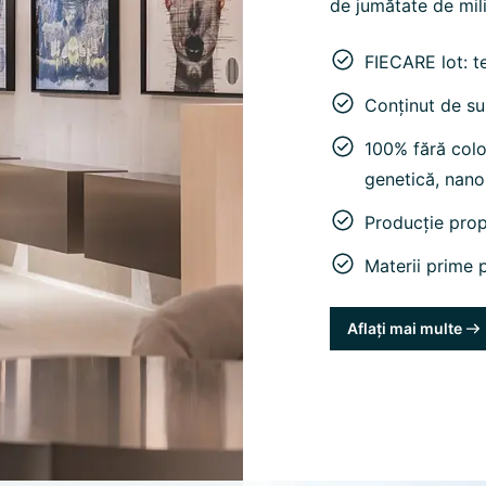
de jumătate de mili
FIECARE lot: t
Conținut de su
100% fără color
genetică, nano
Producție pro
Materii prime p
Aflați mai multe