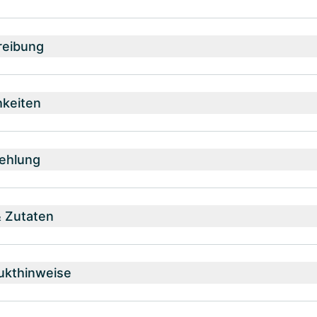
reibung
hkeiten
ehlung
& Zutaten
ukthinweise