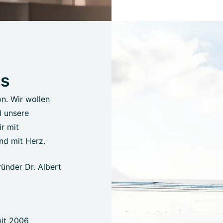
us
on. Wir wollen
d unsere
r mit
nd mit Herz.
ünder Dr. Albert
eit 2006