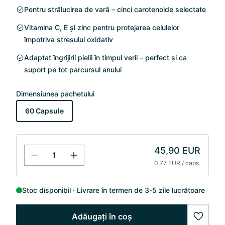
Pentru strălucirea de vară – cinci carotenoide selectate
Vitamina C, E și zinc pentru protejarea celulelor
împotriva stresului oxidativ
Adaptat îngrijirii pielii în timpul verii – perfect și ca
suport pe tot parcursul anului
Dimensiunea pachetului
60 Capsule
45,90 EUR
0,77 EUR / caps.
Stoc disponibil
Livrare în termen de 3-5 zile lucrătoare
Adăugați în coș
wishlis