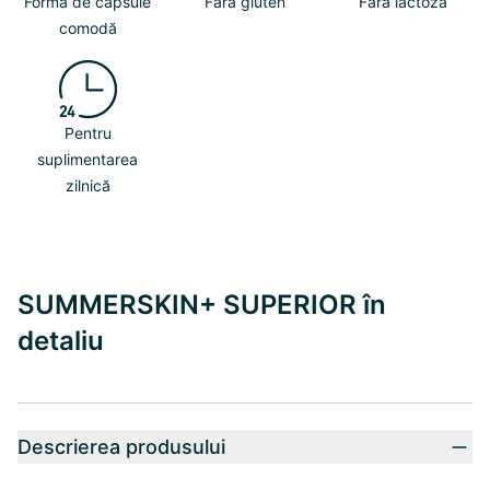
Formă de capsule
Fără gluten
Fără lactoză
comodă
Pentru
suplimentarea
zilnică
SUMMERSKIN+ SUPERIOR în
detaliu
Descrierea produsului