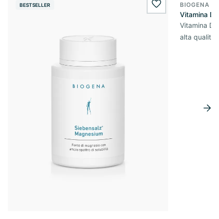
BIOGENA E
BESTSELLER
BESTSELL
wishlist.add
Vitamina D
Vitamina D3 
alta qualità