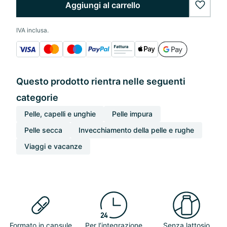
Aggiungi al carrello
wishlis
IVA inclusa.
Questo prodotto rientra nelle seguenti
categorie
Pelle, capelli e unghie
Pelle impura
Pelle secca
Invecchiamento della pelle e rughe
Viaggi e vacanze
Formato in capsule
Per l’integrazione
Senza lattosio