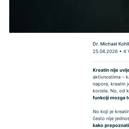
Dr. Michael Kohl
25.06.2026
•
4 
Kreatin nije uvije
aktivnostima – k
napore, kreatin 
koriste. No, od 
funkciji mozga
No koji je kreati
često nije jedn
kako prepoznati 