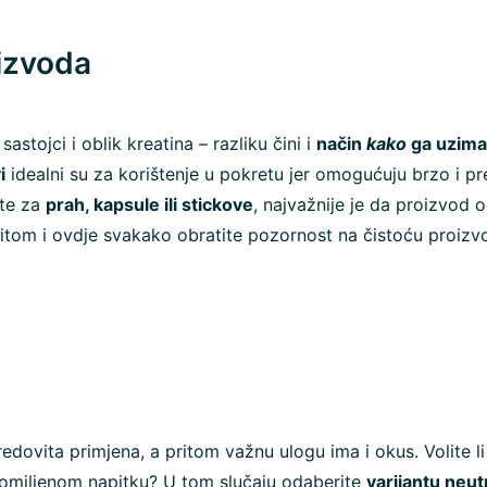
izvoda
astojci i oblik kreatina – razliku čini i
način
kako
ga uzima
i
idealni su za korištenje u pokretu jer omogućuju brzo i pr
ite za
prah, kapsule ili stickove
, najvažnije je da proizvod
ritom i ovdje svakako obratite pozornost na čistoću proizv
redovita primjena, a pritom važnu ulogu ima i okus. Volite li
li omiljenom napitku? U tom slučaju odaberite
varijantu neu