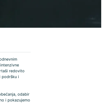
akodnevnim
 intenzivne
rtaši redovito
 podršku i
 obećanja, odabir
žno i pokazujemo