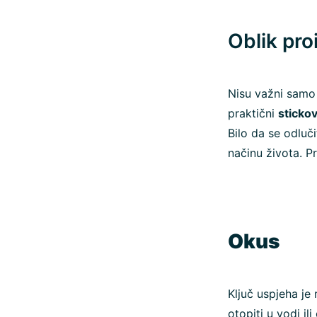
Oblik pro
Nisu važni samo s
praktični
stickov
Bilo da se odluč
načinu života. P
Okus
Ključ uspjeha je 
otopiti u vodi i