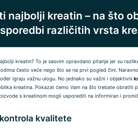
 najbolji kreatin – na što ob
sporedbi različitih vrsta kr
najbolji kreatin? To je sasvim opravdano pitanje jer su razli
vodima često veće nego što se na prvi pogled čini. Naravn
ođer igraju važnu ulogu. No jednako su važni i objektivni
kr
oblika kreatina. Pokazat ćemo Vam na što trebate obratiti
roizvode s kreatinom mogli usporediti na informiran i promiš
 kontrola kvalitete