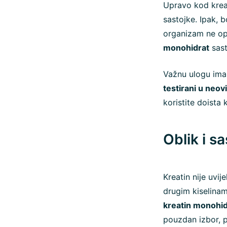
Upravo kod kreat
sastojke. Ipak, b
organizam ne opt
monohidrat
sast
Važnu ulogu ima 
testirani u neov
koristite doista 
Oblik i s
Kreatin nije uvij
drugim kiselinam
kreatin monohid
pouzdan izbor, p