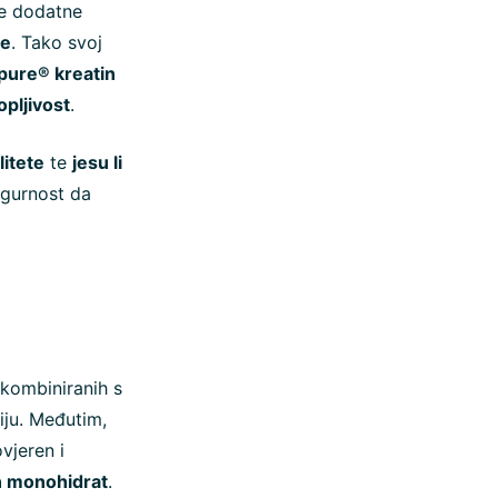
ne dodatne
ke
. Tako svoj
pure® kreatin
opljivost
.
litete
te
jesu li
igurnost da
a kombiniranih s
iju. Međutim,
ovjeren i
in monohidrat
.