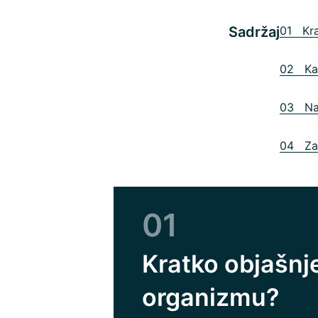
Sadržaj
01 Kra
02 Kak
03 Naš
04 Zak
01
Kratko objašnje
organizmu?