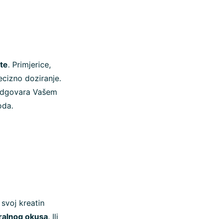
te
. Primjerice,
ecizno doziranje.
 odgovara Vašem
oda.
 svoj kreatin
tralnog okusa
. Ili