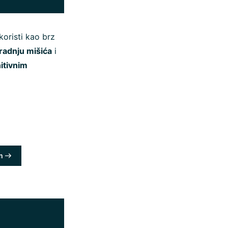
koristi kao brz
gradnju mišića
i
itivnim
m