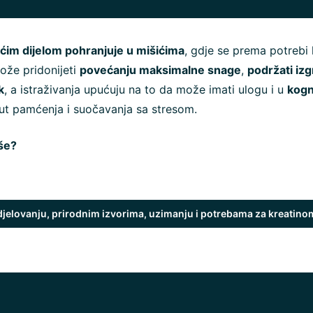
ećim dijelom pohranjuje u mišićima
, gdje se prema potrebi 
Može pridonijeti
povećanju maksimalne snage
,
podržati iz
k
, a istraživanja upućuju na to da može imati ulogu i u
kogn
ut pamćenja i suočavanja sa stresom.
iše?
 djelovanju, prirodnim izvorima, uzimanju i potrebama za kreatino