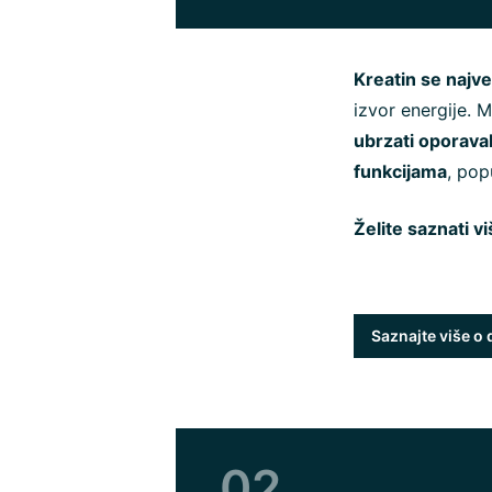
Kreatin se najv
izvor energije. 
ubrzati oporava
funkcijama
, pop
Želite saznati v
Saznajte više o
02