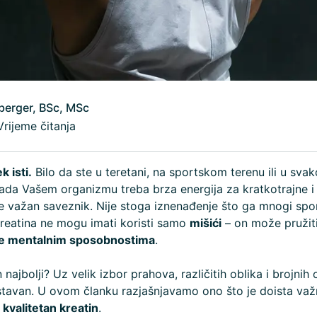
berger, BSc, MSc
Vrijeme čitanja
k isti.
Bilo da ste u teretani, na sportskom terenu ili u sv
ada Vašem organizmu treba brza energija za kratkotrajne i
je važan saveznik. Nije stoga iznenađenje što ga mnogi spo
kreatina ne mogu imati koristi samo
mišići
– on može pružiti
 te mentalnim sposobnostima
.
n najbolji? Uz velik izbor prahova, različitih oblika i brojnih
ostavan. U ovom članku razjašnjavamo ono što je doista va
kvalitetan kreatin
.