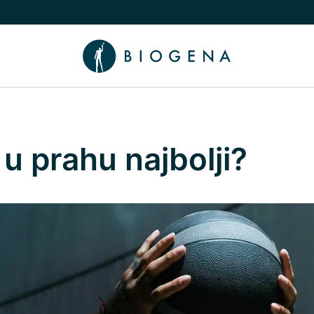
nama podizbornik
uči/isključi Znanje podizbornik
n u prahu najbolji?