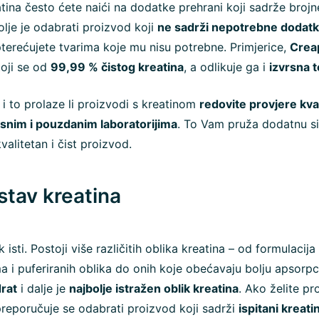
ina često ćete naići na dodatke prehrani koji sadrže broj
olje je odabrati proizvod koji
ne sadrži nepotrebne dodat
erećujete tvarima koje mu nisu potrebne. Primjerice,
Crea
oji se od
99,99 % čistog kreatina
, a odlikuje ga i
izvrsna t
i to prolaze li proizvodi s kreatinom
redovite provjere kva
isnim i pouzdanim laboratorijima
. To Vam pruža dodatnu s
kvalitetan i čist proizvod.
astav kreatina
ek isti. Postoji više različitih oblika kreatina – od formulacij
a i puferiranih oblika do onih koje obećavaju bolju apsorpc
rat
i dalje je
najbolje istražen oblik kreatina
. Ako želite pr
reporučuje se odabrati proizvod koji sadrži
ispitani kreat