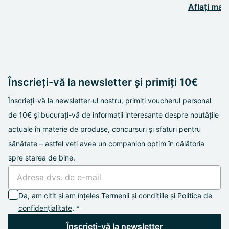
Aflați mai
Înscrieți-vă la newsletter și primiți 10€
Înscrieți-vă la newsletter-ul nostru, primiți voucherul personal
de 10€ și bucurați-vă de informații interesante despre noutățile
actuale în materie de produse, concursuri și sfaturi pentru
sănătate – astfel veți avea un companion optim în călătoria
spre starea de bine.
Da, am citit și am înțeles
Termenii și condițiile
și
Politica de
confidențialitate
. *
Înscrieți-vă la newsletter