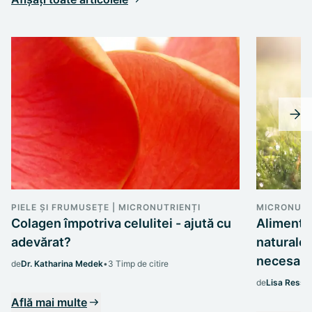
PIELE ȘI FRUMUSEȚE | MICRONUTRIENȚI
MICRONUTR
Colagen împotriva celulitei - ajută cu
Alimente
adevărat?
naturale 
necesaru
de
Dr. Katharina Medek
•
3 Timp de citire
de
Lisa Ressi
Află mai multe