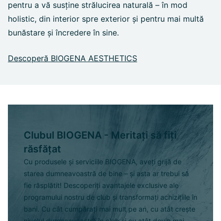
pentru a vă susține strălucirea naturală – în mod
holistic, din interior spre exterior și pentru mai multă
bunăstare și încredere în sine.
Descoperă BIOGENA AESTHETICS
Clubul BIOGENA - Meritați să fiți
răsfățat
Cu produsele și serviciile BIOGENA, aveți grijă de
starea dumneavoastră de bine – și asta ar trebui să
fie răsplătit! Descoperiți avantajele exclusive ale
programului nostru de club și transformați achizițiile în
bani. Cu cât cumpărați mai mult pe an, cu atât crește
nivelul dumneavoastră în club și cu atât devin mai