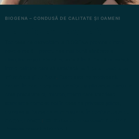
BIOGENA – CONDUSĂ DE CALITATE ȘI OAMENI
De ce facem ceea ce facem
Tot ceea ce dezvoltăm la BIOGENA provine dintr-o
nevoie reală – pentru cea mai bună sănătate a
clienților noștri. Fie că nu există încă, fie că nu există
într-o calitate care să satisfacă
cerințele noastre de
eficacitate și puritate
.
Exact asta ne motivează.
Facem în mod conștient un efort suplimentar pentru a
crea preparate cu micronutrienți care stabilesc
standarde complet noi în ceea ce privește știința,
dozarea și forma de administrare. În conformitate cu
motto-ul nostru
:
Sănătatea dumneavoastră optimă.
Povestea noastră BIOGENA