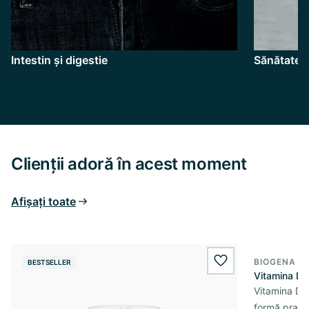
Intestin și digestie
Sănătatea 
Clienții adoră în acest moment
Afișați toate
BIOGENA E
BESTSELLER
BESTSELL
wishlist.add
Vitamina D3 
Vitamina D3 
formă practi