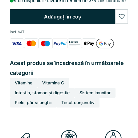
Stoc disponibil
Livrare în termen de 3-5 zile lucrătoare
Adăugați în coș
wishlis
incl. VAT.
Acest produs se încadrează în următoarele
categorii
Vitamine
Vitamina C
Intestin, stomac și digestie
Sistem imunitar
Piele, păr și unghii
Tesut conjunctiv