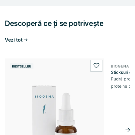
Descoperă ce ți se potrivește
Vezi tot
BIOGENA S
BESTSELLER
wishlist.add
Sticksuri d
Pudră prote
proteine pe 