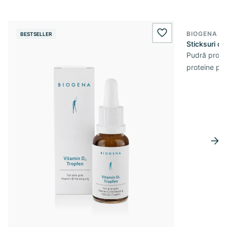
BIOGENA S
BESTSELLER
wishlist.add
Sticksuri d
Pudră prote
proteine pe 