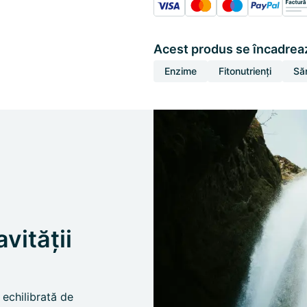
Acest produs se încadreaz
Enzime
Fitonutrienți
Să
vității
echilibrată de