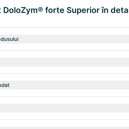
 DoloZym® forte Superior în deta
odusului
ndat