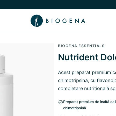
 Poveste
Comutare submeniu Cunoaștere
BIOGENA ESSENTIALS
Nutrident Do
Acest preparat premium co
chimotripsină, cu flavonoi
completare nutrițională sp
Preparat premium de înaltă cali
chimotripsină