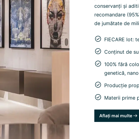
conservanți și adit
recomandare (95%) 
de jumătate de mili
FIECARE lot: t
Conținut de su
100% fără color
genetică, nano
Producție pro
Materii prime p
Aflați mai multe