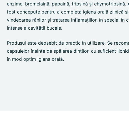
enzime: bromelaină, papaină, tripsină și chymotripsină.
fost concepute pentru a completa igiena orală zilnică și 
vindecarea rănilor și tratarea inflamațiilor, în special în c
intense a cavității bucale.
Produsul este deosebit de practic în utilizare. Se reco
capsulelor înainte de spălarea dinților, cu suficient lichi
în mod optim igiena orală.