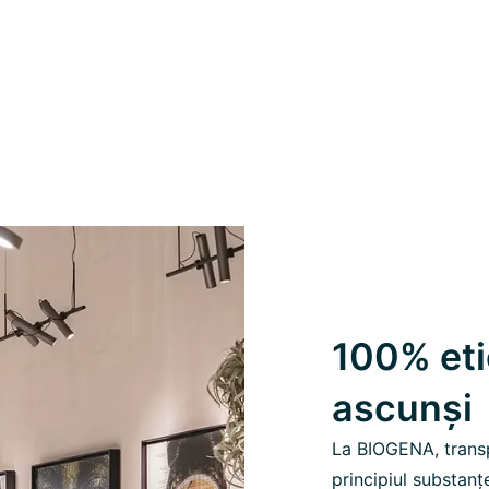
100% etic
ascunși
La BIOGENA, trans
principiul substanț