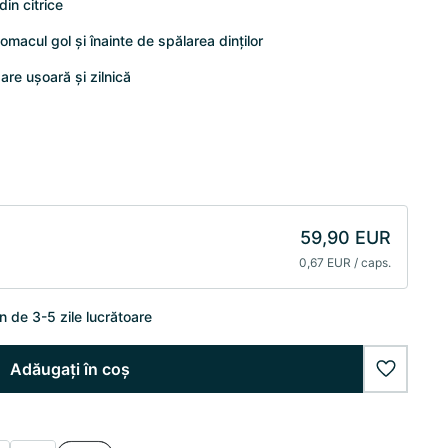
in citrice
omacul gol și înainte de spălarea dinților
are ușoară și zilnică
59,90 EUR
0,67 EUR / caps.
n de 3-5 zile lucrătoare
Adăugați în coș
wishlist