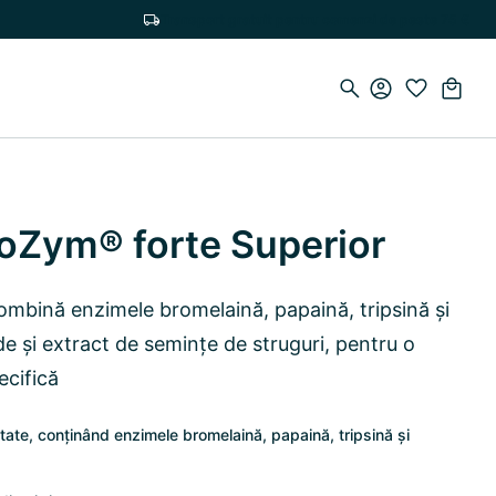
Transport gratuit pentru comenzi de peste 75 €
loZym® forte Superior
mbină enzimele bromelaină, papaină, tripsină și
de și extract de semințe de struguri, pentru o
ecifică
tate, conținând enzimele bromelaină, papaină, tripsină și