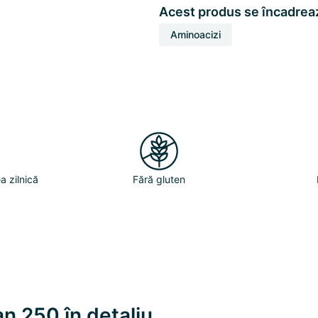
Acest produs se încadreaz
Aminoacizi
a zilnică
Fără gluten
an 250 în detaliu