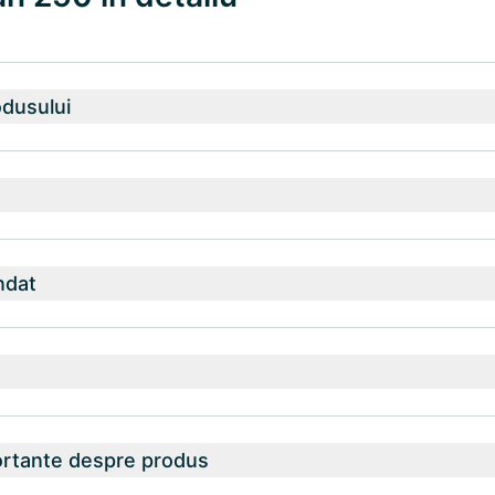
odusului
ndat
ortante despre produs