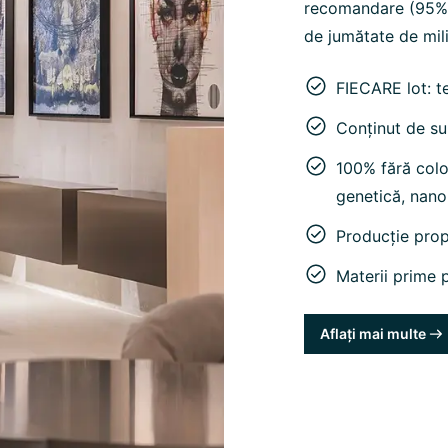
recomandare (95%) 
de jumătate de mili
FIECARE lot: t
Conținut de su
100% fără color
genetică, nano
Producție pro
Materii prime p
Aflați mai multe