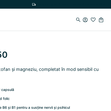
Transport gratuit pentru comenzi de peste 75 €
50
tofan și magneziu, completat în mod sensibil cu
r capsulă
d folic
6 și B1 pentru a susține nervii și psihicul