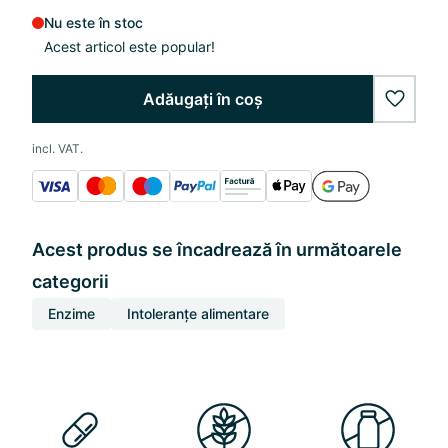
Nu este în stoc
Acest articol este popular!
Adăugați în coș
wishlis
incl. VAT.
Acest produs se încadrează în următoarele
categorii
Enzime
Intoleranțe alimentare