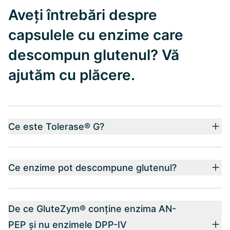
Aveți întrebări despre
capsulele cu enzime care
descompun glutenul? Vă
ajutăm cu plăcere.
Ce este Tolerase® G?
Ce enzime pot descompune glutenul?
De ce GluteZym® conține enzima AN-
PEP și nu enzimele DPP-IV