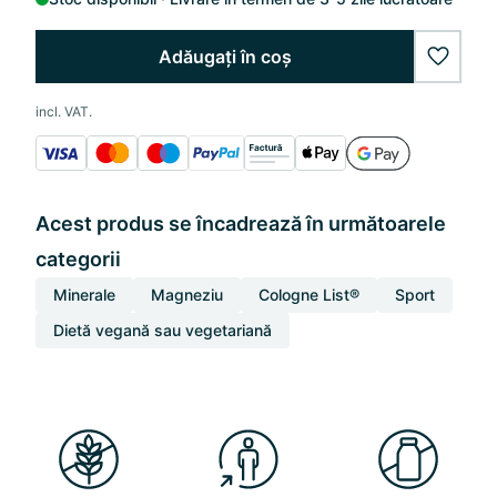
Adăugați în coș
wishlis
incl. VAT.
Acest produs se încadrează în următoarele
categorii
Minerale
Magneziu
Cologne List®
Sport
Dietă vegană sau vegetariană