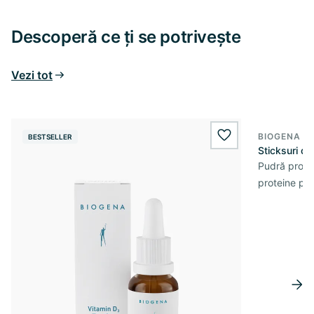
Descoperă ce ți se potrivește
Vezi tot
BIOGENA S
BESTSELLER
wishlist.add
Sticksuri d
Pudră prote
proteine pe 