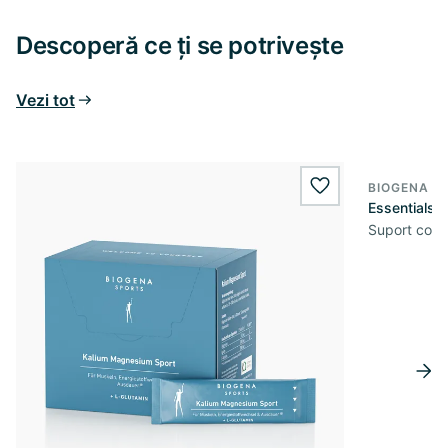
Descoperă ce ți se potrivește
Vezi tot
BIOGENA S
wishlist.add
Essentials
Suport comp