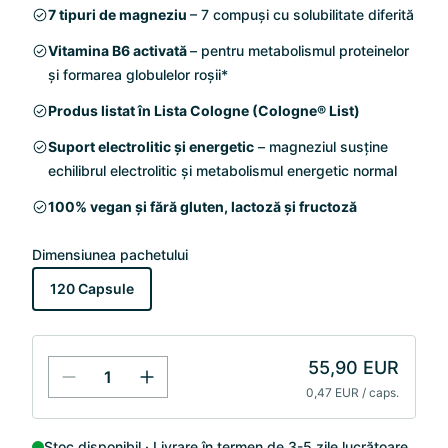
7 tipuri de magneziu
– 7 compuși cu solubilitate diferită
Vitamina B6 activată
– pentru metabolismul proteinelor
și formarea globulelor roșii*
Produs listat în Lista Cologne (Cologne® List)
Suport electrolitic și energetic
– magneziul susține
echilibrul electrolitic și metabolismul energetic normal
100% vegan și fără gluten, lactoză și fructoză
Dimensiunea pachetului
120 Capsule
55,90 EUR
0,47 EUR / caps.
Stoc disponibil
Livrare în termen de 3-5 zile lucrătoare