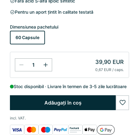
Fără acid S-alfa lipoic sintetic
Pentru un aport țintit în calitate testată
Dimensiunea pachetului
60 Capsule
39,90 EUR
0,67 EUR / caps.
Stoc disponibil
Livrare în termen de 3-5 zile lucrătoare
Adăugați în coș
wishlis
incl. VAT.