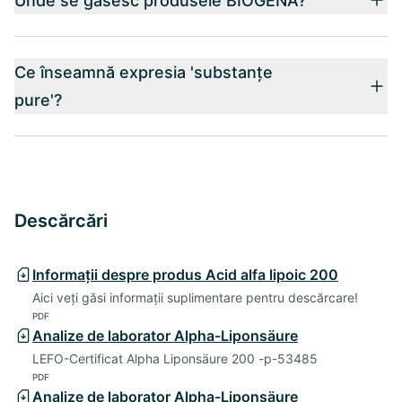
Unde se gasesc produsele BIOGENA?
Ce înseamnă expresia 'substanțe
pure'?
Descărcări
Informații despre produs Acid alfa lipoic 200
Aici veți găsi informații suplimentare pentru descărcare!
PDF
Analize de laborator Alpha-Liponsäure
LEFO-Certificat Alpha Liponsäure 200 -p-53485
PDF
Analize de laborator Alpha-Liponsäure