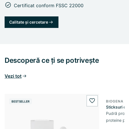
Certificat conform FSSC 22000
Calitate și cercetare
Descoperă ce ți se potrivește
Vezi tot
BIOGENA S
BESTSELLER
wishlist.add
Sticksuri d
Pudră prote
proteine pe 