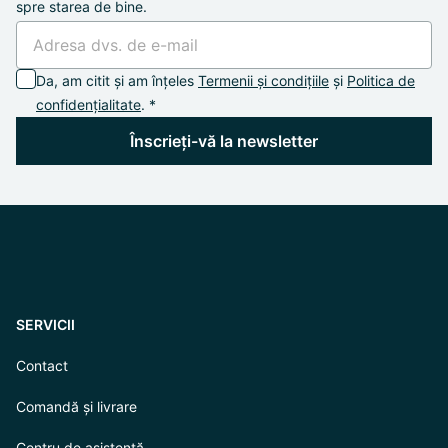
spre starea de bine.
Da, am citit și am înțeles
Termenii și condițiile
și
Politica de
confidențialitate
. *
Înscrieți-vă la newsletter
SERVICII
Contact
Comandă și livrare
Centru de asistență