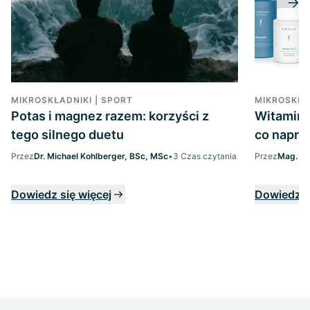
MIKROSKŁADNIKI | SPORT
MIKROSKŁA
Potas i magnez razem: korzyści z
Witaminy
tego silnego duetu
co napra
Przez
Dr. Michael Kohlberger, BSc, MSc
•
3 Czas czytania
Przez
Mag. Ma
Dowiedz się więcej
Dowiedz s