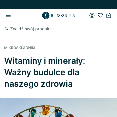
Przejdź do strony głównej
Przejdź do głównego menu
MIKROSKŁADNIKI
Witaminy i minerały:
Ważny budulce dla
naszego zdrowia