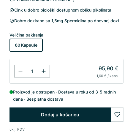
Cink u dobro biološki dostupnom obliku pikolinata
Dobro dozirano sa 1,5mg Spermidina po dnevnoj dozi
Veličina pakiranja
60 Kapsule
95,90 €
1,60 € / kaps.
Proizvod je dostupan
Dostava u roku od 3-5 radnih
dana
Besplatna dostava
Dodaj u košaricu
wishlis
uklj. PDV