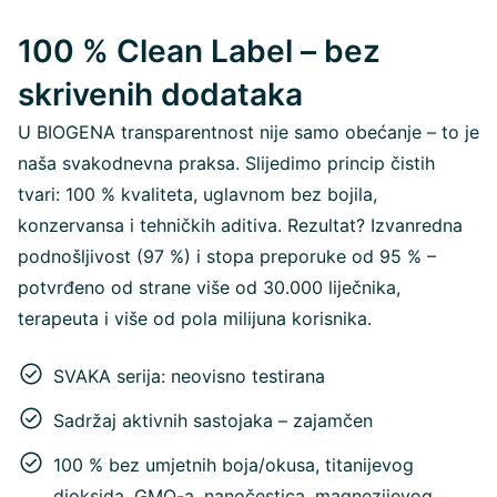
100 % Clean Label – bez
skrivenih dodataka
U BIOGENA transparentnost nije samo obećanje – to je
naša svakodnevna praksa. Slijedimo princip čistih
tvari: 100 % kvaliteta, uglavnom bez bojila,
konzervansa i tehničkih aditiva. Rezultat? Izvanredna
podnošljivost (97 %) i stopa preporuke od 95 % –
potvrđeno od strane više od 30.000 liječnika,
terapeuta i više od pola milijuna korisnika.
SVAKA serija: neovisno testirana
Sadržaj aktivnih sastojaka – zajamčen
100 % bez umjetnih boja/okusa, titanijevog
dioksida, GMO-a, nanočestica, magnezijevog