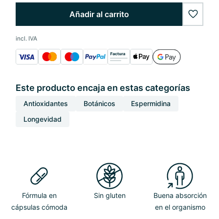
Añadir al carrito
wishlis
incl. IVA
Este producto encaja en estas categorías
Antioxidantes
Botánicos
Espermidina
Longevidad
Fórmula en
Sin gluten
Buena absorción
cápsulas cómoda
en el organismo