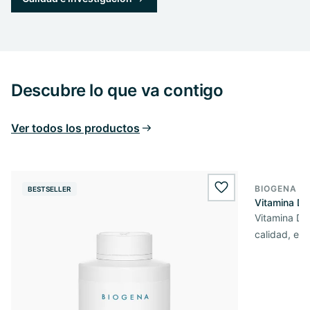
Descubre lo que va contigo
Ver todos los productos
BIOGENA E
BESTSELLER
BESTSELL
wishlist.add
Vitamina D3
Vitamina D3 
calidad, en 