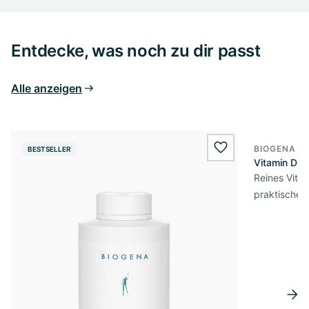
Entdecke, was noch zu dir passt
Alle anzeigen
BIOGENA E
BESTSELLER
BESTSELL
wishlist.add
Vitamin D3 
Reines Vita
praktischer